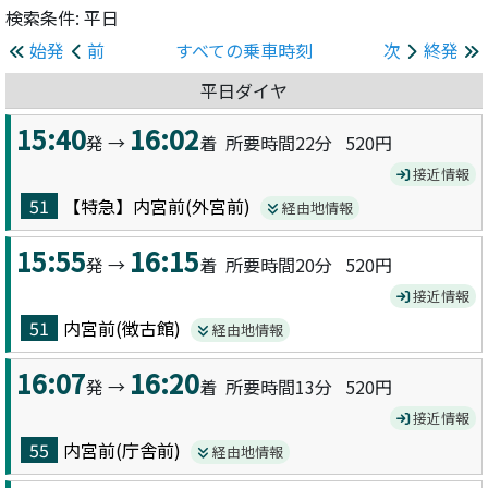
検索条件: 平日
始発
前
すべての乗車時刻
次
終発
平日ダイヤ
15:40
16:02
発 →
着 所要時間22分
520円
接近情報
51
【特急】内宮前(外宮前)
経由地情報
15:55
16:15
発 →
着 所要時間20分
520円
接近情報
51
内宮前(徴古館)
経由地情報
16:07
16:20
発 →
着 所要時間13分
520円
接近情報
55
内宮前(庁舎前)
経由地情報