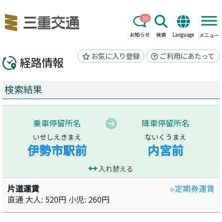
10
お知らせ
検索
Language
メニュー
お気に入り登録
ご利用にあたって
経路情報
検索結果
乗車停留所名
降車停留所名
いせしえきまえ
ないくうまえ
伊勢市駅前
内宮前
入れ替える
片道運賃
▹定期券運賃
直通 大人: 520円 小児: 260円