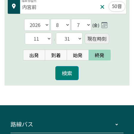
降車停留所
50音
(
金
)
現在時刻
:
出発
到着
始発
終発
路線バス