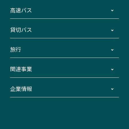
時刻・運賃・停留所・路線図・冊子型時刻表
高速バス
主要停留所案内図・時刻表
地区別路線図
鳥羽・伊勢・県内各地 ～東京・埼玉
貸切バス
路線バスのご利用方法
南紀・VISON～横浜・東京・埼玉
運賃・乗車券・乗車券発売窓口
四日市～京都
観光バスの種類・設備
旅行
三重交通接近情報バスロケーションシステム
伊賀～名古屋
貸切バスのご利用について
ダイヤ改正情報
長島温泉～名古屋・栄
よくあるご質問
バスツアー・旅行
関連事業
迂回・休止について
南紀～VISON～名古屋
お問い合わせ
貸切バス団体旅行
臨時バスについて
湯の山温泉～名古屋
窓口案内
生命保険・損害保険
企業情報
伊勢二見鳥羽周遊バスCANばす
桑名・長島温泉・金城ふ頭駅～中部国際空港
美し国周遊ばす
自家用自動車車両運行管理
「みえブルーライン」（三重大学病院直通バ
（休止中）
よくあるご質問
大型自動車車検鈑金
会社情報
ス）
四日市～中部国際空港（休止中）
お問い合わせ
バス・タクシー交通広告
IR・決算情報
アンパンマンミュージアムバス
その他の高速バス
ITサービス（RPA業務自動化支援）
三重交通の取組み・CSR
VISON（ヴィソン）へのアクセス
異常事態発生時のお願い