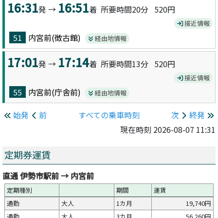
16:31
16:51
発 →
着 所要時間20分
520円
接近情報
51
内宮前(徴古館)
経由地情報
17:01
17:14
発 →
着 所要時間13分
520円
接近情報
55
内宮前(庁舎前)
経由地情報
始発
前
すべての乗車時刻
次
終発
現在時刻 2026-08-07 11:31
定期券運賃
直通 伊勢市駅前 → 内宮前
定期種別
期間
運賃
通勤
大人
1カ月
19,740円
通勤
大人
3カ月
56,260円