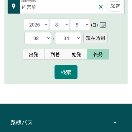
降車停留所
50音
(
日
)
現在時刻
:
出発
到着
始発
終発
路線バス