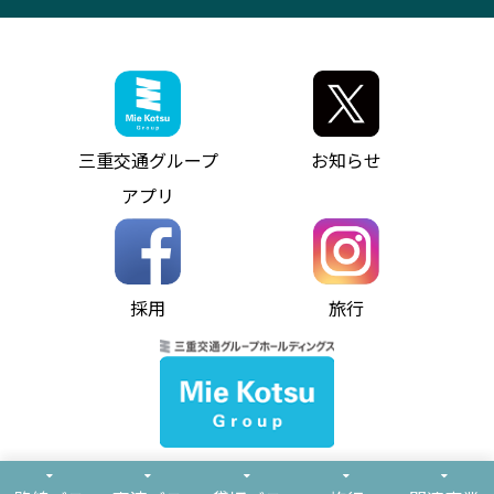
観光コンサルティング
採用情報
神都ライナー
お客様駐車場のご案内
月極駐車場（津市内）
三重交通公式キャラクター
ミジュマルの電気バス
フリーWi-Fiサービスについて（高速バス）
ザ・バスコレクション三重交通バスセット
ファンコーナー
ミジュマルのラッピングバス（鈴鹿管内）
アイコンの説明
三重交通公式グッズ
お問い合わせ
参宮バス
インターネット予約
お知らせ・最新情報一覧
三重交通グループ
お知らせ
神都バス
よくあるご質問
ニュースリリース
アプリ
パールシャトル
お問い合わせ
お問い合わせ
バス情報の見える化
個人情報保護方針
コミュニティバス
ソーシャルメディア運用ポリシー
バス・タクシー交通広告
採用
旅行
ホームページのご利用にあたって
異常事態発生時のお願い
Notes for Using this Website
よくあるご質問
推奨環境
お問い合わせ
よくあるご質問
サイトマップ
© Mie Kotsu Co.,Ltd.