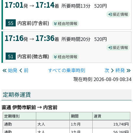
17:01
17:14
発 →
着 所要時間13分
520円
接近情報
55
内宮前(庁舎前)
経由地情報
17:16
17:36
発 →
着 所要時間20分
520円
接近情報
51
内宮前(徴古館)
経由地情報
始発
前
すべての乗車時刻
次
終発
現在時刻 2026-08-09 08:34
定期券運賃
直通 伊勢市駅前 → 内宮前
定期種別
期間
運賃
通勤
大人
1カ月
19,740円
通勤
大人
3カ月
56,260円