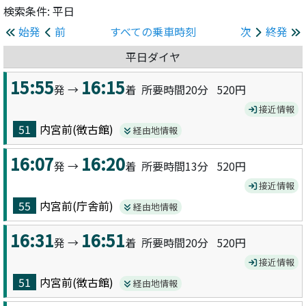
検索条件: 平日
始発
前
すべての乗車時刻
次
終発
平日ダイヤ
15:55
16:15
発 →
着 所要時間20分
520円
接近情報
51
内宮前(徴古館)
経由地情報
16:07
16:20
発 →
着 所要時間13分
520円
接近情報
55
内宮前(庁舎前)
経由地情報
16:31
16:51
発 →
着 所要時間20分
520円
接近情報
51
内宮前(徴古館)
経由地情報