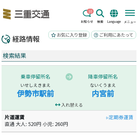
10
お知らせ
検索
Language
メニュー
お気に入り登録
ご利用にあたって
経路情報
検索結果
乗車停留所名
降車停留所名
いせしえきまえ
ないくうまえ
伊勢市駅前
内宮前
入れ替える
片道運賃
▹定期券運賃
直通 大人: 520円 小児: 260円