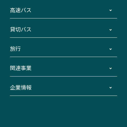
時刻・運賃・停留所・路線図・冊子型時刻表
高速バス
主要停留所案内図・時刻表
地区別路線図
鳥羽・伊勢・県内各地 ～東京・埼玉
貸切バス
路線バスのご利用方法
南紀・VISON～横浜・東京・埼玉
運賃・乗車券・乗車券発売窓口
四日市～京都
観光バスの種類・設備
旅行
三重交通接近情報バスロケーションシステム
伊賀～名古屋
貸切バスのご利用について
ダイヤ改正情報
長島温泉～名古屋・栄
よくあるご質問
バスツアー・旅行
関連事業
迂回・休止について
南紀～VISON～名古屋
お問い合わせ
貸切バス団体旅行
臨時バスについて
湯の山温泉～名古屋
窓口案内
生命保険・損害保険
企業情報
伊勢二見鳥羽周遊バスCANばす
桑名・長島温泉・金城ふ頭駅～中部国際空港
美し国周遊ばす
自家用自動車車両運行管理
「みえブルーライン」（三重大学病院直通バ
（休止中）
よくあるご質問
大型自動車車検鈑金
会社情報
ス）
四日市～中部国際空港（休止中）
お問い合わせ
バス・タクシー交通広告
IR・決算情報
アンパンマンミュージアムバス
その他の高速バス
ITサービス（RPA業務自動化支援）
三重交通の取組み・CSR
VISON（ヴィソン）へのアクセス
異常事態発生時のお願い