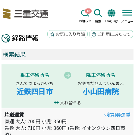
10
お知らせ
検索
Language
メニュー
お気に入り登録
ご利用にあたって
経路情報
検索結果
乗車停留所名
降車停留所名
きんてつよっかいち
おやまだびょういんまえ
近鉄四日市
小山田病院
入れ替える
片道運賃
▹定期券運賃
直通 大人: 700円 小児: 350円
乗換 大人: 710円 小児: 360円 (乗換:
イオンタウン四日市
泊
)