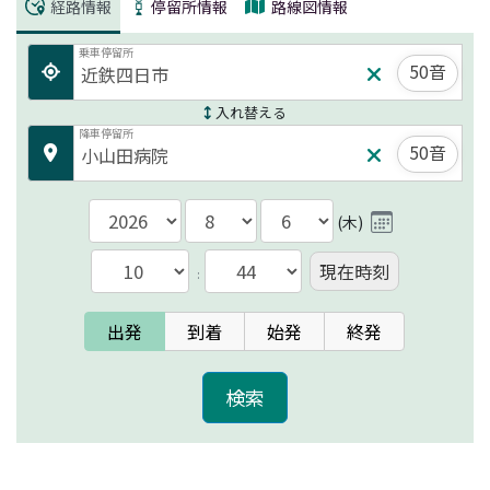
経路情報
停留所情報
路線図情報
乗車停留所
50音
入れ替える
降車停留所
50音
(
木
)
現在時刻
:
出発
到着
始発
終発