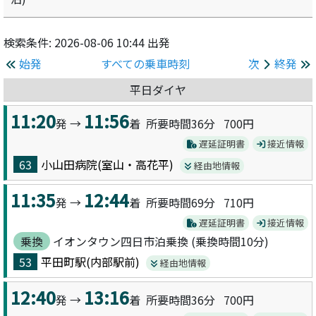
検索条件: 2026-08-06 10:44 出発
始発
すべての乗車時刻
次
終発
平日ダイヤ
11:20
11:56
発 →
着 所要時間36分
700円
遅延証明書
接近情報
63
小山田病院(室山・高花平)
経由地情報
11:35
12:44
発 →
着 所要時間69分
710円
遅延証明書
接近情報
乗換
イオンタウン四日市泊乗換 (乗換時間10分)
53
平田町駅(内部駅前)
経由地情報
12:40
13:16
発 →
着 所要時間36分
700円