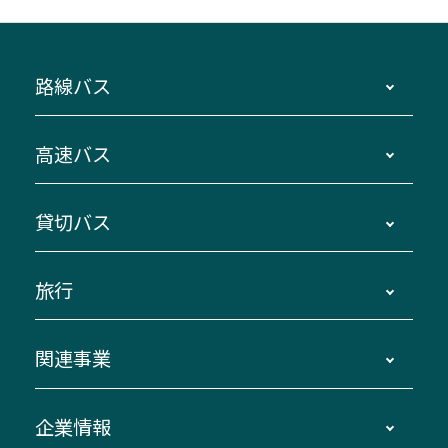
路線バス
時刻・運賃・停留所・路線図・冊子型時刻表
高速バス
主要停留所案内図・時刻表
地区別路線図
鳥羽・伊勢・県内各地 ～東京・埼玉
貸切バス
路線バスのご利用方法
南紀・VISON～横浜・東京・埼玉
運賃・乗車券・乗車券発売窓口
四日市～京都
観光バスの種類・設備
旅行
三重交通接近情報バスロケーションシステム
伊賀～名古屋
貸切バスのご利用について
ダイヤ改正情報
長島温泉～名古屋・栄
よくあるご質問
バスツアー・旅行
関連事業
迂回・休止について
南紀～VISON～名古屋
お問い合わせ
貸切バス団体旅行
臨時バスについて
湯の山温泉～名古屋
窓口案内
生命保険・損害保険
企業情報
伊勢二見鳥羽周遊バスCANばす
桑名・長島温泉・金城ふ頭駅～中部国際空港
美し国周遊ばす
自家用自動車車両運行管理