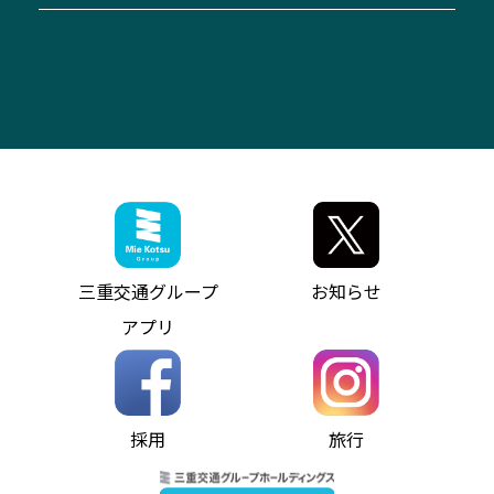
「みえブルーライン」（三重大学病院直通バ
（休止中）
よくあるご質問
大型自動車車検鈑金
会社情報
ス）
四日市～中部国際空港（休止中）
お問い合わせ
バス・タクシー交通広告
IR・決算情報
アンパンマンミュージアムバス
その他の高速バス
ITサービス（RPA業務自動化支援）
三重交通の取組み・CSR
VISON（ヴィソン）へのアクセス
異常事態発生時のお願い
観光コンサルティング
採用情報
神都ライナー
お客様駐車場のご案内
月極駐車場（津市内）
三重交通公式キャラクター
ミジュマルの電気バス
フリーWi-Fiサービスについて（高速バス）
ザ・バスコレクション三重交通バスセット
ファンコーナー
ミジュマルのラッピングバス（鈴鹿管内）
アイコンの説明
三重交通公式グッズ
お問い合わせ
参宮バス
インターネット予約
お知らせ・最新情報一覧
三重交通グループ
お知らせ
神都バス
よくあるご質問
ニュースリリース
アプリ
パールシャトル
お問い合わせ
お問い合わせ
バス情報の見える化
個人情報保護方針
コミュニティバス
ソーシャルメディア運用ポリシー
バス・タクシー交通広告
採用
旅行
ホームページのご利用にあたって
異常事態発生時のお願い
Notes for Using this Website