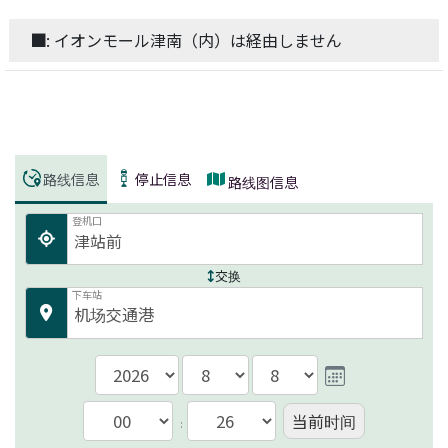
■
: イオンモール津南（内）は経由しません
路线信息
停止信息
路线图信息
登机口
交换
下车站
当前时间
: