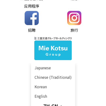
新闻稿
应用程序
巴士、信息可视化、社区
巴士、巴士
联系我们
和出租车、交通广告
、紧急情况求助、
常见问
隐私政策
题、
联系我们
社交媒体使用政策
使用本网站的注意事项
招聘
旅行
推荐
环境
常见问题解答
网站地图
© 三重交通株式会社
Japanese
Chinese (Traditional)
Korean
English
ZH-CN