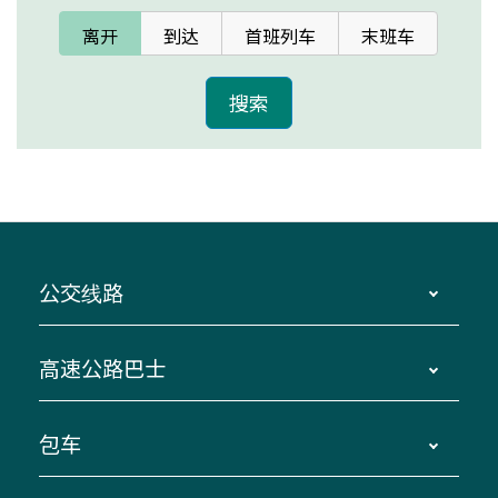
离开
到达
首班列车
末班车
公交线路
时刻表、票价、巴士站、路线图、纸质时刻表
高速公路巴士
、主要巴士
站指南、按地区划分的路线图
鸟羽、伊势、县内各地～东京、埼玉
包车
、巴士使用方法
南纪、VISON～横滨、东京、埼
、票价、车票、售票地点
玉 四日市