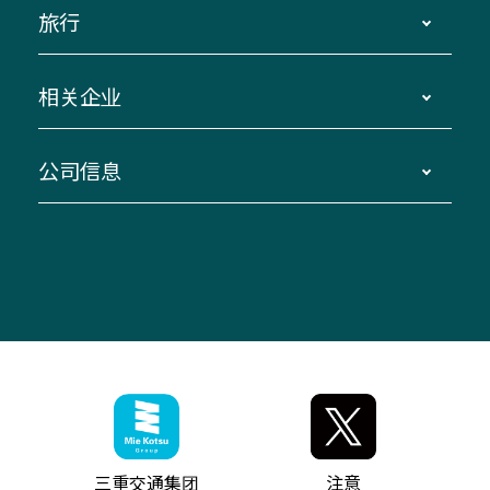
旅游巴士类型及设施 |
旅行
、三重交通到达信息、巴士定位系统、
～京都伊贺～名古屋
包车服务
时刻表修订信息
长岛温泉～名古屋
荣南纪
常见问题
巴士旅游及包车
相关企业
、绕行和停运信息、
～VISON ～名古屋汤之山
温泉～名古屋桑名、
| 联系我们
服务 团体旅游
临时巴士、
长岛温泉、金城埠头站～中部国际机场（暂停
信息
人寿保险、非人寿保险、
公司信息
伊势二见鸟羽环线巴士、CAN巴士
中）
四日市～中部国际机场（目前暂停）
其他高
乡村观光巴士
私家车运营管理、
“三重蓝线”（直达三重大学医院的巴士）、
速巴士
紧急情况下的请求
顾客停车指南
免费Wi-
常见问题
大型车辆检验、车身修理、
公司信息
面包超人博物馆巴士、
Fi服务（高速巴士）
图标说明
网络预订
常见问
联系我们
公共汽车和出租车、交通广告、
投资者关系/财务信息
VISON交通指南、
题
联系我们
IT 服务（RPA 业务自动化支持）、
三重交通的举措/企业社会
神道巴士
旅游咨询、
责任 招聘信息
御树丸电动巴士、
月租停车（津市）
三重交通官方角色
御树丸车身巴士（铃鹿地区）
、三重交通巴士套装、三重
粉丝专区
、三宫巴士、
交通官方商品。
联系我们
神道巴士珍珠
公告/最新消息列表
三重交通集团
注意
穿梭