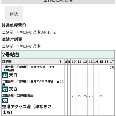
直线
普通单程票价
津站前 → 机场交通港
240日元
津站时刻表
津站前 → 机场交通港
2号站台
目的地
7
8
9
10
11
12
13
14
15
16
17
三重会館・乙部朝日・空港ｱｸｾｽ港・ｲｵﾝﾓ
25
ｰﾙ津経由
天白
31
三重会館・乙部朝日・空港アクセス港経
25
■
由
天白
31
三重会館・乙部朝日経由
25
25
25
25
25
35
空港アクセス港（津なぎさ
まち）