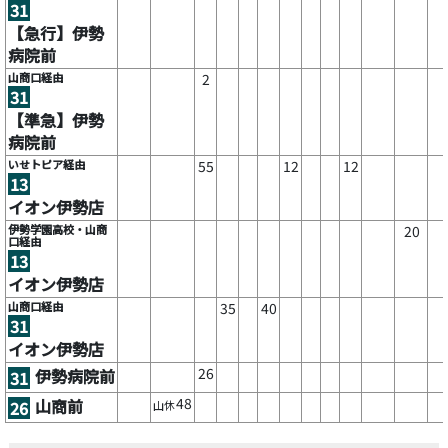
31
【急行】伊勢
病院前
山商口経由
2
31
【準急】伊勢
病院前
いせトピア経由
55
12
12
13
イオン伊勢店
伊勢学園高校・山商
20
口経由
13
イオン伊勢店
山商口経由
35
40
31
イオン伊勢店
26
伊勢病院前
31
48
山商前
26
山休