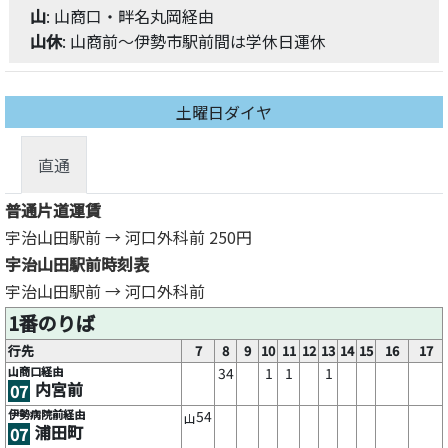
山
: 山商口・畔名丸岡経由
山休
: 山商前～伊勢市駅前間は学休日運休
土曜日ダイヤ
直通
普通片道運賃
宇治山田駅前 → 河口外科前
250円
宇治山田駅前時刻表
宇治山田駅前 → 河口外科前
1番のりば
行先
7
8
9
10
11
12
13
14
15
16
17
山商口経由
34
1
1
1
内宮前
07
伊勢病院前経由
54
山
浦田町
07