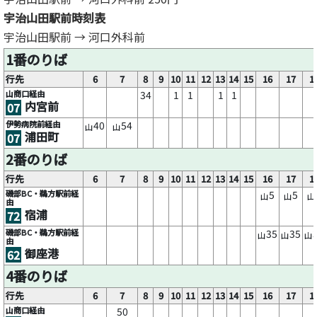
宇治山田駅前時刻表
宇治山田駅前 → 河口外科前
1番のりば
行先
6
7
8
9
10
11
12
13
14
15
16
17
1
山商口経由
34
1
1
1
1
内宮前
07
伊勢病院前経由
40
54
山
山
浦田町
07
2番のりば
行先
6
7
8
9
10
11
12
13
14
15
16
17
1
磯部BC・鵜方駅前経
5
5
山
山
山
由
宿浦
72
磯部BC・鵜方駅前経
35
35
山
山
山
由
御座港
62
4番のりば
行先
6
7
8
9
10
11
12
13
14
15
16
17
1
山商口経由
50