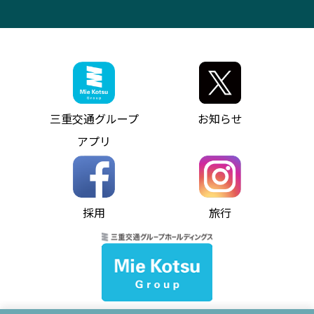
VISON（ヴィソン）へのアクセス
異常事態発生時のお願い
観光コンサルティング
採用情報
神都ライナー
お客様駐車場のご案内
月極駐車場（津市内）
三重交通公式キャラクター
ミジュマルの電気バス
フリーWi-Fiサービスについて（高速バス）
ザ・バスコレクション三重交通バスセット
ファンコーナー
ミジュマルのラッピングバス（鈴鹿管内）
アイコンの説明
三重交通公式グッズ
お問い合わせ
参宮バス
インターネット予約
お知らせ・最新情報一覧
三重交通グループ
お知らせ
神都バス
よくあるご質問
ニュースリリース
アプリ
パールシャトル
お問い合わせ
お問い合わせ
バス情報の見える化
個人情報保護方針
コミュニティバス
ソーシャルメディア運用ポリシー
バス・タクシー交通広告
採用
旅行
ホームページのご利用にあたって
異常事態発生時のお願い
Notes for Using this Website
よくあるご質問
推奨環境
お問い合わせ
よくあるご質問
サイトマップ