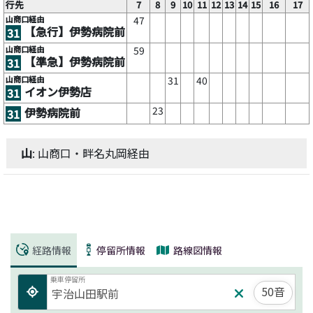
行先
7
8
9
10
11
12
13
14
15
16
17
山商口経由
47
【急行】伊勢病院前
31
山商口経由
59
【準急】伊勢病院前
31
山商口経由
31
40
イオン伊勢店
31
23
伊勢病院前
31
山
: 山商口・畔名丸岡経由
経路情報
停留所情報
路線図情報
乗車停留所
50音