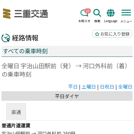
10
お知らせ
検索
Language
メニュー
お気に入り登録
経路情報
すべての乗車時刻
全曜日 宇治山田駅前（発） → 河口外科前（着）
の乗車時刻
平日
|
土曜日
|
日祝日
|
全曜日
平日ダイヤ
直通
普通片道運賃
宇治山田駅前 → 河口外科前
250円