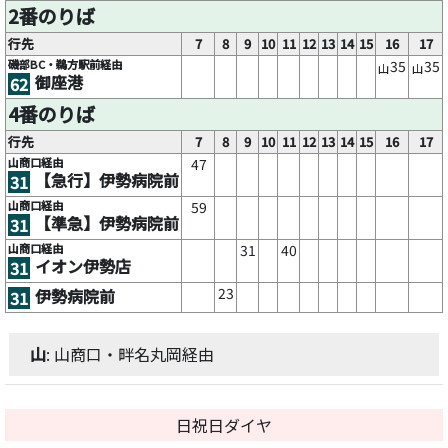
2番のりば
行先
7
8
9
10
11
12
13
14
15
16
17
磯部BC・鵜方駅前経由
35
35
山
山
御座港
62
4番のりば
行先
7
8
9
10
11
12
13
14
15
16
17
山商口経由
47
【急行】伊勢病院前
31
山商口経由
59
【準急】伊勢病院前
31
山商口経由
31
40
イオン伊勢店
31
23
伊勢病院前
31
山
: 山商口・畔名丸岡経由
日祝日ダイヤ