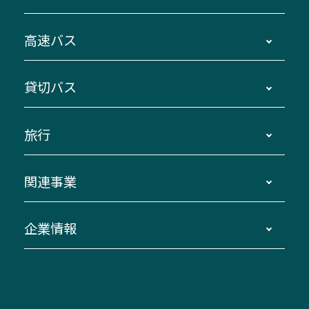
時刻・運賃・停留所・路線図・冊子型時刻表
高速バス
主要停留所案内図・時刻表
地区別路線図
鳥羽・伊勢・県内各地 ～東京・埼玉
貸切バス
路線バスのご利用方法
南紀・VISON～横浜・東京・埼玉
運賃・乗車券・乗車券発売窓口
四日市～京都
観光バスの種類・設備
旅行
三重交通接近情報バスロケーションシステム
伊賀～名古屋
貸切バスのご利用について
ダイヤ改正情報
長島温泉～名古屋・栄
よくあるご質問
バスツアー・旅行
関連事業
迂回・休止について
南紀～VISON～名古屋
お問い合わせ
貸切バス団体旅行
臨時バスについて
湯の山温泉～名古屋
窓口案内
生命保険・損害保険
企業情報
伊勢二見鳥羽周遊バスCANばす
桑名・長島温泉・金城ふ頭駅～中部国際空港
美し国周遊ばす
自家用自動車車両運行管理
「みえブルーライン」（三重大学病院直通バ
（休止中）
よくあるご質問
大型自動車車検鈑金
会社情報
ス）
四日市～中部国際空港（休止中）
お問い合わせ
バス・タクシー交通広告
IR・決算情報
アンパンマンミュージアムバス
その他の高速バス
ITサービス（RPA業務自動化支援）
三重交通の取組み・CSR