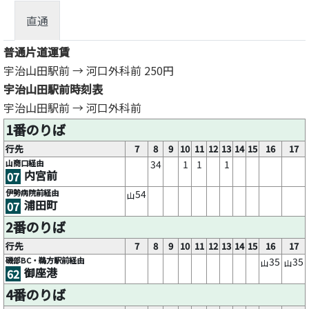
直通
普通片道運賃
宇治山田駅前 → 河口外科前
250円
宇治山田駅前時刻表
宇治山田駅前 → 河口外科前
1番のりば
行先
7
8
9
10
11
12
13
14
15
16
17
山商口経由
34
1
1
1
内宮前
07
伊勢病院前経由
54
山
浦田町
07
2番のりば
行先
7
8
9
10
11
12
13
14
15
16
17
磯部BC・鵜方駅前経由
35
35
山
山
御座港
62
4番のりば