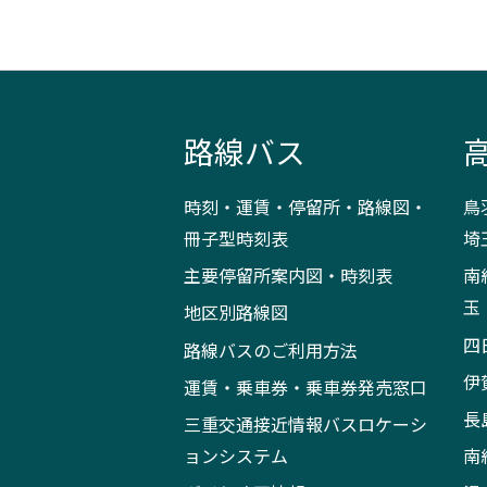
路線バス
時刻・運賃・停留所・路線図・
鳥
冊子型時刻表
埼
主要停留所案内図・時刻表
南
玉
地区別路線図
四
路線バスのご利用方法
伊
運賃・乗車券・乗車券発売窓口
長
三重交通接近情報バスロケーシ
ョンシステム
南