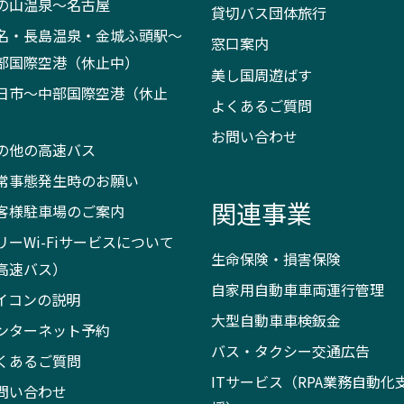
の山温泉～名古屋
貸切バス団体旅行
名・長島温泉・金城ふ頭駅～
窓口案内
部国際空港（休止中）
美し国周遊ばす
日市～中部国際空港（休止
よくあるご質問
）
お問い合わせ
の他の高速バス
常事態発生時のお願い
関連事業
客様駐車場のご案内
リーWi-Fiサービスについて
生命保険・損害保険
高速バス）
自家用自動車車両運行管理
イコンの説明
大型自動車車検鈑金
ンターネット予約
バス・タクシー交通広告
くあるご質問
ITサービス（RPA業務自動化
問い合わせ