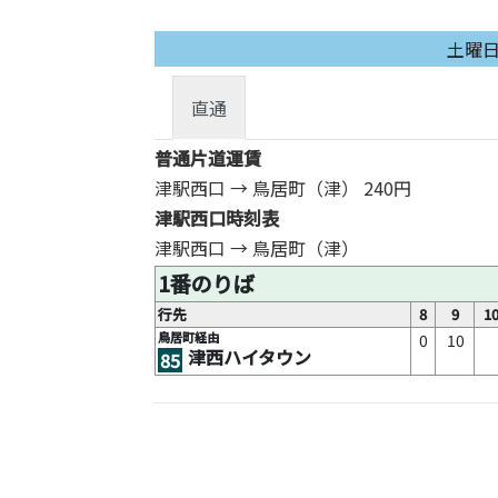
土曜
直通
普通片道運賃
津駅西口 → 鳥居町（津）
240円
津駅西口時刻表
津駅西口 → 鳥居町（津）
1番のりば
行先
8
9
1
鳥居町経由
0
10
津西ハイタウン
85