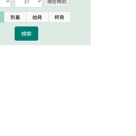
現在時刻
:
到着
始発
終発