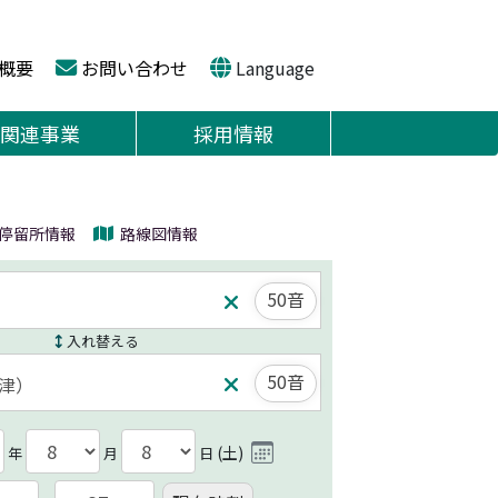
概要
お問い合わせ
Language
関連事業
採用情報
停留所情報
路線図情報
50音
入れ替える
50音
(
土
)
年
月
日