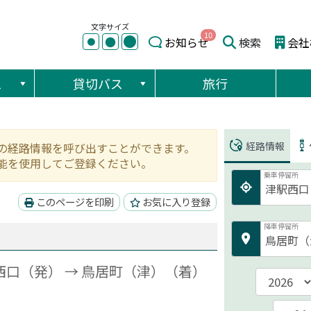
文字サイズ
10
●
●
お知らせ
検索
会社
●
ス
貸切バス
旅行
経路情報
の経路情報を呼び出すことができます。
能を使用してご登録ください。
乗車停留所
このページを印刷
お気に入り登録
降車停留所
津駅西口（発） → 鳥居町（津）（着）