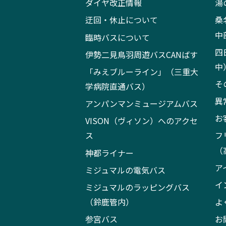
ダイヤ改正情報
湯
迂回・休止について
桑
中
臨時バスについて
四
伊勢二見鳥羽周遊バスCANばす
中
「みえブルーライン」（三重大
そ
学病院直通バス）
異
アンパンマンミュージアムバス
お
VISON（ヴィソン）へのアクセ
ス
フ
（
神都ライナー
ア
ミジュマルの電気バス
イ
ミジュマルのラッピングバス
（鈴鹿管内）
よ
参宮バス
お