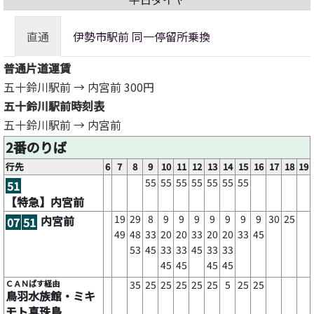
直通
伊勢市駅前 同一停留所乗換
普通片道運賃
五十鈴川駅前 → 内宮前
300円
五十鈴川駅前時刻表
五十鈴川駅前 → 内宮前
2番のりば
行先
6
7
8
9
10
11
12
13
14
15
16
17
18
19
55
55
55
55
55
55
55
51
【特急】内宮前
19
29
8
9
9
9
9
9
9
9
30
25
内宮前
07
51
49
48
33
20
20
33
20
20
33
45
53
45
33
33
45
33
33
45
45
45
45
ＣＡＮばす経由
35
25
25
25
25
25
5
25
25
鳥羽水族館・ミキ
モト真珠島