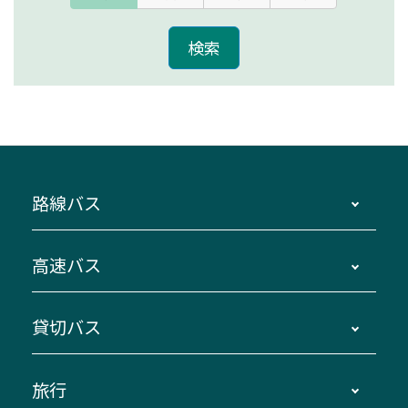
路線バス
時刻・運賃・停留所・路線図・冊子型時刻表
高速バス
主要停留所案内図・時刻表
地区別路線図
鳥羽・伊勢・県内各地 ～東京・埼玉
貸切バス
路線バスのご利用方法
南紀・VISON～横浜・東京・埼玉
運賃・乗車券・乗車券発売窓口
四日市～京都
観光バスの種類・設備
旅行
三重交通接近情報バスロケーションシステム
伊賀～名古屋
貸切バスのご利用について