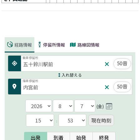
経路情報
停留所情報
路線図情報
乗車停留所
50音
入れ替える
降車停留所
50音
(
金
)
現在時刻
:
出発
到着
始発
終発