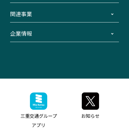
ダイヤ改正情報
長島温泉～名古屋・栄
よくあるご質問
バスツアー・旅行
関連事業
迂回・休止について
南紀～VISON～名古屋
お問い合わせ
貸切バス団体旅行
臨時バスについて
湯の山温泉～名古屋
窓口案内
生命保険・損害保険
企業情報
伊勢二見鳥羽周遊バスCANばす
桑名・長島温泉・金城ふ頭駅～中部国際空港
美し国周遊ばす
自家用自動車車両運行管理
「みえブルーライン」（三重大学病院直通バ
（休止中）
よくあるご質問
大型自動車車検鈑金
会社情報
ス）
四日市～中部国際空港（休止中）
お問い合わせ
バス・タクシー交通広告
IR・決算情報
アンパンマンミュージアムバス
その他の高速バス
ITサービス（RPA業務自動化支援）
三重交通の取組み・CSR
VISON（ヴィソン）へのアクセス
異常事態発生時のお願い
観光コンサルティング
採用情報
神都ライナー
お客様駐車場のご案内
月極駐車場（津市内）
三重交通公式キャラクター
ミジュマルの電気バス
フリーWi-Fiサービスについて（高速バス）
ザ・バスコレクション三重交通バスセット
ファンコーナー
ミジュマルのラッピングバス（鈴鹿管内）
アイコンの説明
三重交通公式グッズ
お問い合わせ
参宮バス
インターネット予約
お知らせ・最新情報一覧
三重交通グループ
お知らせ
神都バス
よくあるご質問
ニュースリリース
アプリ
パールシャトル
お問い合わせ