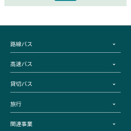
路線バス
時刻・運賃・停留所・路線図・冊子型時刻表
高速バス
主要停留所案内図・時刻表
地区別路線図
鳥羽・伊勢・県内各地 ～東京・埼玉
貸切バス
路線バスのご利用方法
南紀・VISON～横浜・東京・埼玉
運賃・乗車券・乗車券発売窓口
四日市～京都
観光バスの種類・設備
旅行
三重交通接近情報バスロケーションシステム
伊賀～名古屋
貸切バスのご利用について
ダイヤ改正情報
長島温泉～名古屋・栄
よくあるご質問
バスツアー・旅行
関連事業
迂回・休止について
南紀～VISON～名古屋
お問い合わせ
貸切バス団体旅行