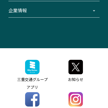
臨時バスについて
湯の山温泉～名古屋
窓口案内
生命保険・損害保険
企業情報
伊勢二見鳥羽周遊バスCANばす
桑名・長島温泉・金城ふ頭駅～中部国際空港
美し国周遊ばす
自家用自動車車両運行管理
「みえブルーライン」（三重大学病院直通バ
（休止中）
よくあるご質問
大型自動車車検鈑金
会社情報
ス）
四日市～中部国際空港（休止中）
お問い合わせ
バス・タクシー交通広告
IR・決算情報
アンパンマンミュージアムバス
その他の高速バス
ITサービス（RPA業務自動化支援）
三重交通の取組み・CSR
VISON（ヴィソン）へのアクセス
異常事態発生時のお願い
観光コンサルティング
採用情報
神都ライナー
お客様駐車場のご案内
月極駐車場（津市内）
三重交通公式キャラクター
ミジュマルの電気バス
フリーWi-Fiサービスについて（高速バス）
ザ・バスコレクション三重交通バスセット
ファンコーナー
ミジュマルのラッピングバス（鈴鹿管内）
アイコンの説明
三重交通公式グッズ
お問い合わせ
参宮バス
インターネット予約
お知らせ・最新情報一覧
三重交通グループ
お知らせ
神都バス
よくあるご質問
ニュースリリース
アプリ
パールシャトル
お問い合わせ
お問い合わせ
バス情報の見える化
個人情報保護方針
コミュニティバス
ソーシャルメディア運用ポリシー