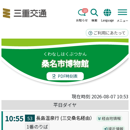
10
お知らせ
検索
Language
メニュー
ご利用にあたって
くわなしはくぶつかん
桑名市博物館
PDF時刻表
現在時刻 2026-08-07 10:53
平日ダイヤ
10:55
長島温泉
行 (
三交桑名
経由）
53
経由地情報
1番のりば
接近情報