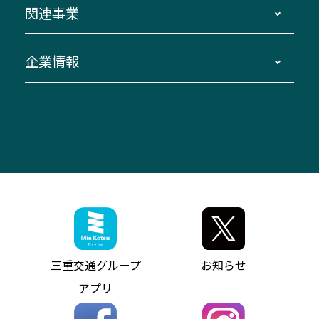
バスツアー・旅行
関連事業
迂回・休止について
南紀～VISON～名古屋
お問い合わせ
貸切バス団体旅行
臨時バスについて
湯の山温泉～名古屋
窓口案内
生命保険・損害保険
企業情報
伊勢二見鳥羽周遊バスCANばす
桑名・長島温泉・金城ふ頭駅～中部国際空港
美し国周遊ばす
自家用自動車車両運行管理
「みえブルーライン」（三重大学病院直通バ
（休止中）
よくあるご質問
大型自動車車検鈑金
会社情報
ス）
四日市～中部国際空港（休止中）
お問い合わせ
バス・タクシー交通広告
IR・決算情報
アンパンマンミュージアムバス
その他の高速バス
ITサービス（RPA業務自動化支援）
三重交通の取組み・CSR
VISON（ヴィソン）へのアクセス
異常事態発生時のお願い
観光コンサルティング
採用情報
神都ライナー
お客様駐車場のご案内
月極駐車場（津市内）
三重交通公式キャラクター
ミジュマルの電気バス
フリーWi-Fiサービスについて（高速バス）
ザ・バスコレクション三重交通バスセット
ファンコーナー
ミジュマルのラッピングバス（鈴鹿管内）
アイコンの説明
三重交通公式グッズ
お問い合わせ
参宮バス
インターネット予約
お知らせ・最新情報一覧
三重交通グループ
お知らせ
神都バス
よくあるご質問
ニュースリリース
アプリ
パールシャトル
お問い合わせ
お問い合わせ
バス情報の見える化