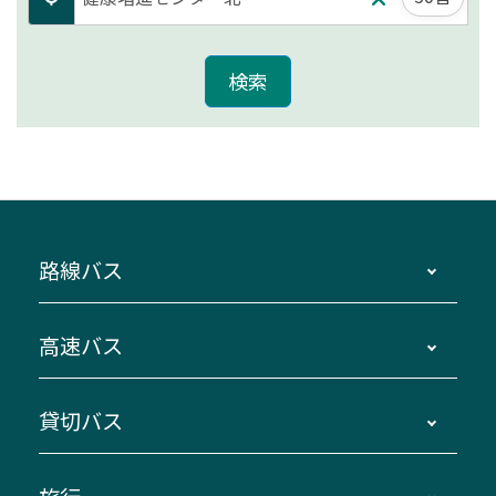
路線バス
時刻・運賃・停留所・路線図・冊子型時刻表
高速バス
主要停留所案内図・時刻表
地区別路線図
鳥羽・伊勢・県内各地 ～東京・埼玉
貸切バス
路線バスのご利用方法
南紀・VISON～横浜・東京・埼玉
運賃・乗車券・乗車券発売窓口
四日市～京都
観光バスの種類・設備