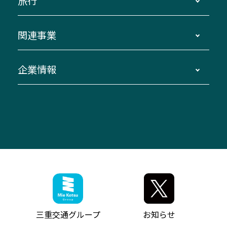
旅行
三重交通接近情報バスロケーションシステム
伊賀～名古屋
貸切バスのご利用について
ダイヤ改正情報
長島温泉～名古屋・栄
よくあるご質問
バスツアー・旅行
関連事業
迂回・休止について
南紀～VISON～名古屋
お問い合わせ
貸切バス団体旅行
臨時バスについて
湯の山温泉～名古屋
窓口案内
生命保険・損害保険
企業情報
伊勢二見鳥羽周遊バスCANばす
桑名・長島温泉・金城ふ頭駅～中部国際空港
美し国周遊ばす
自家用自動車車両運行管理
「みえブルーライン」（三重大学病院直通バ
（休止中）
よくあるご質問
大型自動車車検鈑金
会社情報
ス）
四日市～中部国際空港（休止中）
お問い合わせ
バス・タクシー交通広告
IR・決算情報
アンパンマンミュージアムバス
その他の高速バス
ITサービス（RPA業務自動化支援）
三重交通の取組み・CSR
VISON（ヴィソン）へのアクセス
異常事態発生時のお願い
観光コンサルティング
採用情報
神都ライナー
お客様駐車場のご案内
月極駐車場（津市内）
三重交通公式キャラクター
ミジュマルの電気バス
フリーWi-Fiサービスについて（高速バス）
ザ・バスコレクション三重交通バスセット
ファンコーナー
ミジュマルのラッピングバス（鈴鹿管内）
アイコンの説明
三重交通公式グッズ
お問い合わせ
参宮バス
インターネット予約
お知らせ・最新情報一覧
三重交通グループ
お知らせ
神都バス
よくあるご質問
ニュースリリース