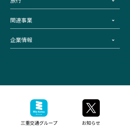
旅行
三重交通接近情報バスロケーションシステム
伊賀～名古屋
貸切バスのご利用について
ダイヤ改正情報
長島温泉～名古屋・栄
よくあるご質問
バスツアー・旅行
関連事業
迂回・休止について
南紀～VISON～名古屋
お問い合わせ
貸切バス団体旅行
臨時バスについて
湯の山温泉～名古屋
窓口案内
生命保険・損害保険
企業情報
伊勢二見鳥羽周遊バスCANばす
桑名・長島温泉・金城ふ頭駅～中部国際空港
美し国周遊ばす
自家用自動車車両運行管理
「みえブルーライン」（三重大学病院直通バ
（休止中）
よくあるご質問
大型自動車車検鈑金
会社情報
ス）
四日市～中部国際空港（休止中）
お問い合わせ
バス・タクシー交通広告
IR・決算情報
アンパンマンミュージアムバス
その他の高速バス
ITサービス（RPA業務自動化支援）
三重交通の取組み・CSR
VISON（ヴィソン）へのアクセス
異常事態発生時のお願い
観光コンサルティング
採用情報
神都ライナー
お客様駐車場のご案内
月極駐車場（津市内）
三重交通公式キャラクター
ミジュマルの電気バス
フリーWi-Fiサービスについて（高速バス）
ザ・バスコレクション三重交通バスセット
ファンコーナー
ミジュマルのラッピングバス（鈴鹿管内）
アイコンの説明
三重交通公式グッズ
お問い合わせ
参宮バス
インターネット予約
お知らせ・最新情報一覧
三重交通グループ
お知らせ
神都バス
よくあるご質問
ニュースリリース