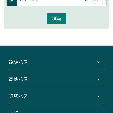
路線バス
時刻・運賃・停留所・路線図・冊子型時刻表
高速バス
主要停留所案内図・時刻表
地区別路線図
鳥羽・伊勢・県内各地 ～東京・埼玉
貸切バス
路線バスのご利用方法
南紀・VISON～横浜・東京・埼玉
運賃・乗車券・乗車券発売窓口
四日市～京都
観光バスの種類・設備