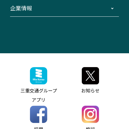
窓口案内
生命保険・損害保険
企業情報
伊勢二見鳥羽周遊バスCANばす
桑名・長島温泉・金城ふ頭駅～中部国際空港
美し国周遊ばす
自家用自動車車両運行管理
「みえブルーライン」（三重大学病院直通バ
（休止中）
よくあるご質問
大型自動車車検鈑金
会社情報
ス）
四日市～中部国際空港（休止中）
お問い合わせ
バス・タクシー交通広告
IR・決算情報
アンパンマンミュージアムバス
その他の高速バス
ITサービス（RPA業務自動化支援）
三重交通の取組み・CSR
VISON（ヴィソン）へのアクセス
異常事態発生時のお願い
観光コンサルティング
採用情報
神都ライナー
お客様駐車場のご案内
月極駐車場（津市内）
三重交通公式キャラクター
ミジュマルの電気バス
フリーWi-Fiサービスについて（高速バス）
ザ・バスコレクション三重交通バスセット
ファンコーナー
ミジュマルのラッピングバス（鈴鹿管内）
アイコンの説明
三重交通公式グッズ
お問い合わせ
参宮バス
インターネット予約
お知らせ・最新情報一覧
三重交通グループ
お知らせ
神都バス
よくあるご質問
ニュースリリース
アプリ
パールシャトル
お問い合わせ
お問い合わせ
バス情報の見える化
個人情報保護方針
コミュニティバス
ソーシャルメディア運用ポリシー
バス・タクシー交通広告
採用
旅行