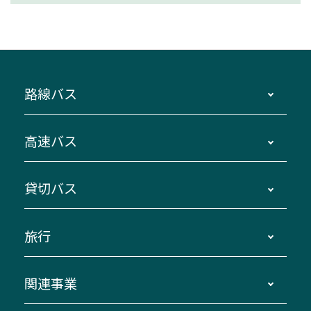
路線バス
時刻・運賃・停留所・路線図・冊子型時刻表
高速バス
主要停留所案内図・時刻表
地区別路線図
鳥羽・伊勢・県内各地 ～東京・埼玉
貸切バス
路線バスのご利用方法
南紀・VISON～横浜・東京・埼玉
運賃・乗車券・乗車券発売窓口
四日市～京都
観光バスの種類・設備
旅行
三重交通接近情報バスロケーションシステム
伊賀～名古屋
貸切バスのご利用について
ダイヤ改正情報
長島温泉～名古屋・栄
よくあるご質問
バスツアー・旅行
関連事業
迂回・休止について
南紀～VISON～名古屋
お問い合わせ
貸切バス団体旅行
臨時バスについて
湯の山温泉～名古屋