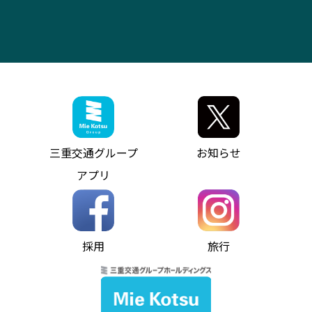
お問い合わせ
バス・タクシー交通広告
IR・決算情報
アンパンマンミュージアムバス
その他の高速バス
ITサービス（RPA業務自動化支援）
三重交通の取組み・CSR
VISON（ヴィソン）へのアクセス
異常事態発生時のお願い
観光コンサルティング
採用情報
神都ライナー
お客様駐車場のご案内
月極駐車場（津市内）
三重交通公式キャラクター
ミジュマルの電気バス
フリーWi-Fiサービスについて（高速バス）
ザ・バスコレクション三重交通バスセット
ファンコーナー
ミジュマルのラッピングバス（鈴鹿管内）
アイコンの説明
三重交通公式グッズ
お問い合わせ
参宮バス
インターネット予約
お知らせ・最新情報一覧
三重交通グループ
お知らせ
神都バス
よくあるご質問
ニュースリリース
アプリ
パールシャトル
お問い合わせ
お問い合わせ
バス情報の見える化
個人情報保護方針
コミュニティバス
ソーシャルメディア運用ポリシー
バス・タクシー交通広告
採用
旅行
ホームページのご利用にあたって
異常事態発生時のお願い
Notes for Using this Website
よくあるご質問
推奨環境
お問い合わせ