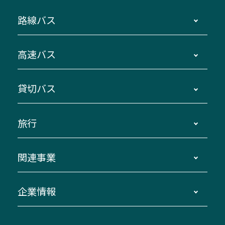
路線バス
時刻・運賃・停留所・路線図・冊子型時刻表
高速バス
主要停留所案内図・時刻表
地区別路線図
鳥羽・伊勢・県内各地 ～東京・埼玉
貸切バス
路線バスのご利用方法
南紀・VISON～横浜・東京・埼玉
運賃・乗車券・乗車券発売窓口
四日市～京都
観光バスの種類・設備
旅行
三重交通接近情報バスロケーションシステム
伊賀～名古屋
貸切バスのご利用について
ダイヤ改正情報
長島温泉～名古屋・栄
よくあるご質問
バスツアー・旅行
関連事業
迂回・休止について
南紀～VISON～名古屋
お問い合わせ
貸切バス団体旅行
臨時バスについて
湯の山温泉～名古屋
窓口案内
生命保険・損害保険
企業情報
伊勢二見鳥羽周遊バスCANばす
桑名・長島温泉・金城ふ頭駅～中部国際空港
美し国周遊ばす
自家用自動車車両運行管理
「みえブルーライン」（三重大学病院直通バ
（休止中）
よくあるご質問
大型自動車車検鈑金
会社情報
ス）
四日市～中部国際空港（休止中）