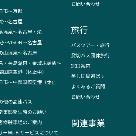
お問い合わせ
日市～京都
賀～名古屋
旅行
島温泉～名古屋・栄
紀～VISON～名古屋
バスツアー・旅行
の山温泉～名古屋
貸切バス団体旅行
名・長島温泉・金城ふ頭駅～
窓口案内
部国際空港（休止中）
美し国周遊ばす
日市～中部国際空港（休止
よくあるご質問
）
お問い合わせ
の他の高速バス
常事態発生時のお願い
関連事業
客様駐車場のご案内
リーWi-Fiサービスについて