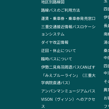
玉
地区別路線図
四
路線バスのご利用方法
伊
運賃・乗車券・乗車券発売窓口
長
三重交通接近情報バスロケーシ
ョンシステム
南
ダイヤ改正情報
湯
迂回・休止について
桑
中
臨時バスについて
四
伊勢二見鳥羽周遊バスCANばす
中
「みえブルーライン」（三重大
そ
学病院直通バス）
異
アンパンマンミュージアムバス
お
VISON（ヴィソン）へのアクセ
ス
フ