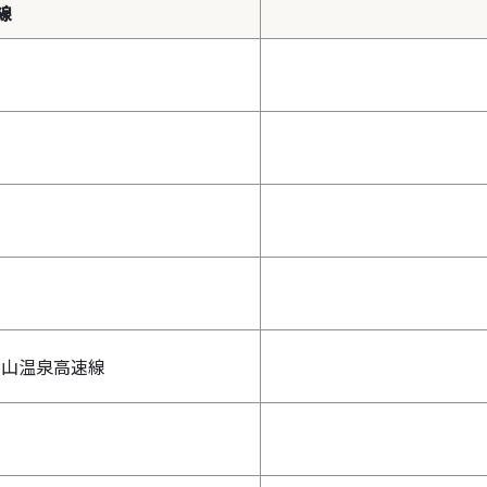
線
の山温泉高速線