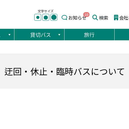
文字サイズ
10
●
●
お知らせ
検索
会社
●
ス
貸切バス
旅行
迂回・休止・臨時バスについて