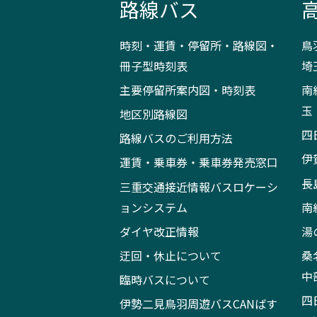
路線バス
時刻・運賃・停留所・路線図・
鳥
冊子型時刻表
埼
主要停留所案内図・時刻表
南
玉
地区別路線図
四
路線バスのご利用方法
伊
運賃・乗車券・乗車券発売窓口
長
三重交通接近情報バスロケーシ
ョンシステム
南
ダイヤ改正情報
湯
迂回・休止について
桑
中
臨時バスについて
四
伊勢二見鳥羽周遊バスCANばす