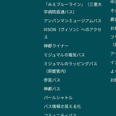
中
「みえブルーライン」（三重大
そ
学病院直通バス）
異
アンパンマンミュージアムバス
お
VISON（ヴィソン）へのアクセ
ス
フ
（
神都ライナー
ア
ミジュマルの電気バス
イ
ミジュマルのラッピングバス
（鈴鹿管内）
よ
参宮バス
お
神都バス
パールシャトル
バス情報の見える化
コミュニティバス