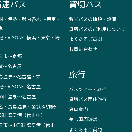
高速バス
貸切バス
羽・伊勢・県内各地 ～東京・
観光バスの種類・設備
玉
貸切バスのご利用について
紀・VISON～横浜・東京・埼
よくあるご質問
お問い合わせ
日市～京都
賀～名古屋
旅行
島温泉～名古屋・栄
紀～VISON～名古屋
バスツアー・旅行
の山温泉～名古屋
貸切バス団体旅行
名・長島温泉・金城ふ頭駅～
窓口案内
部国際空港（休止中）
美し国周遊ばす
日市～中部国際空港（休止
よくあるご質問