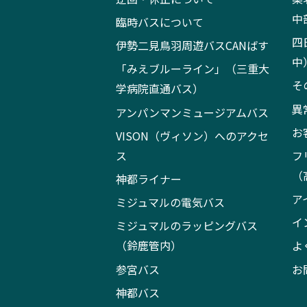
中
臨時バスについて
四
伊勢二見鳥羽周遊バスCANばす
中
「みえブルーライン」（三重大
そ
学病院直通バス）
異
アンパンマンミュージアムバス
お
VISON（ヴィソン）へのアクセ
ス
フ
（
神都ライナー
ア
ミジュマルの電気バス
イ
ミジュマルのラッピングバス
（鈴鹿管内）
よ
参宮バス
お
神都バス