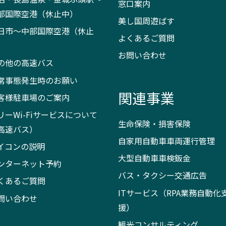
窓口案内
部国際空港（休止中）
美し国周遊ばす
日市～中部国際空港（休止
よくあるご質問
）
お問い合わせ
の他の高速バス
常事態発生時のお願い
関連事業
客様駐車場のご案内
リーWi-Fiサービスについて
生命保険・損害保険
高速バス）
自家用自動車車両運行管理
イコンの説明
大型自動車車検鈑金
ンターネット予約
バス・タクシー交通広告
くあるご質問
ITサービス（RPA業務自動化
問い合わせ
援）
観光コンサルティング