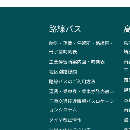
路線バス
時刻・運賃・停留所・路線図・
鳥
冊子型時刻表
埼
主要停留所案内図・時刻表
南
玉
地区別路線図
四
路線バスのご利用方法
伊
運賃・乗車券・乗車券発売窓口
長
三重交通接近情報バスロケーシ
ョンシステム
南
ダイヤ改正情報
湯
迂回・休止について
桑