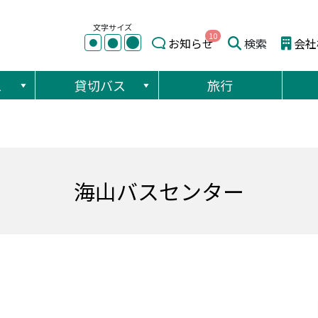
文字サイズ
10
●
●
お知らせ
検索
会社
●
ス
貸切バス
旅行
海山バスセンター