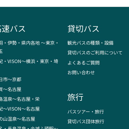
高速バス
貸切バス
羽・伊勢・県内各地 ～東京・
観光バスの種類・設備
玉
貸切バスのご利用について
紀・VISON～横浜・東京・埼
よくあるご質問
お問い合わせ
日市～京都
賀～名古屋
旅行
島温泉～名古屋・栄
紀～VISON～名古屋
バスツアー・旅行
の山温泉～名古屋
貸切バス団体旅行
名・長島温泉・金城ふ頭駅～