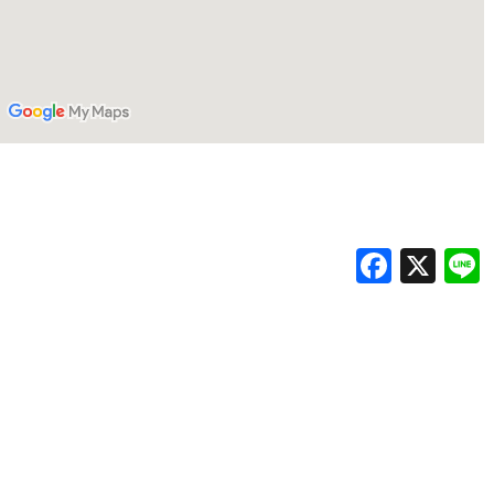
Faceb
X