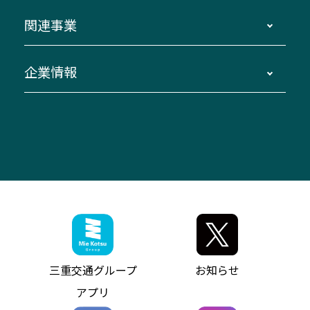
ダイヤ改正情報
長島温泉～名古屋・栄
よくあるご質問
バスツアー・旅行
関連事業
迂回・休止について
南紀～VISON～名古屋
お問い合わせ
貸切バス団体旅行
臨時バスについて
湯の山温泉～名古屋
窓口案内
生命保険・損害保険
企業情報
伊勢二見鳥羽周遊バスCANばす
桑名・長島温泉・金城ふ頭駅～中部国際空港
美し国周遊ばす
自家用自動車車両運行管理
「みえブルーライン」（三重大学病院直通バ
（休止中）
よくあるご質問
大型自動車車検鈑金
会社情報
ス）
四日市～中部国際空港（休止中）
お問い合わせ
バス・タクシー交通広告
IR・決算情報
アンパンマンミュージアムバス
その他の高速バス
ITサービス（RPA業務自動化支援）
三重交通の取組み・CSR
VISON（ヴィソン）へのアクセス
異常事態発生時のお願い
観光コンサルティング
採用情報
神都ライナー
お客様駐車場のご案内
月極駐車場（津市内）
三重交通公式キャラクター
ミジュマルの電気バス
フリーWi-Fiサービスについて（高速バス）
ザ・バスコレクション三重交通バスセット
ファンコーナー
ミジュマルのラッピングバス（鈴鹿管内）
アイコンの説明
三重交通公式グッズ
お問い合わせ
参宮バス
インターネット予約
お知らせ・最新情報一覧
三重交通グループ
お知らせ
神都バス
よくあるご質問
ニュースリリース
アプリ
パールシャトル
お問い合わせ
お問い合わせ