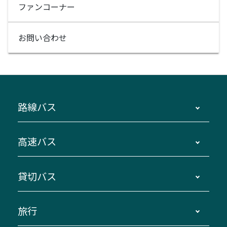
ファンコーナー
お問い合わせ
路線バス
時刻・運賃・停留所・路線図・冊子型時刻表
高速バス
主要停留所案内図・時刻表
地区別路線図
鳥羽・伊勢・県内各地 ～東京・埼玉
貸切バス
路線バスのご利用方法
南紀・VISON～横浜・東京・埼玉
運賃・乗車券・乗車券発売窓口
四日市～京都
観光バスの種類・設備
旅行
三重交通接近情報バスロケーションシステム
伊賀～名古屋
貸切バスのご利用について