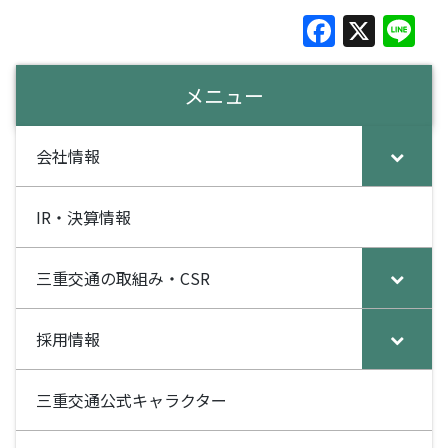
F
X
Li
a
n
c
e
メニュー
e
b
会社情報
o
o
IR・決算情報
k
三重交通の取組み・CSR
採用情報
三重交通公式キャラクター