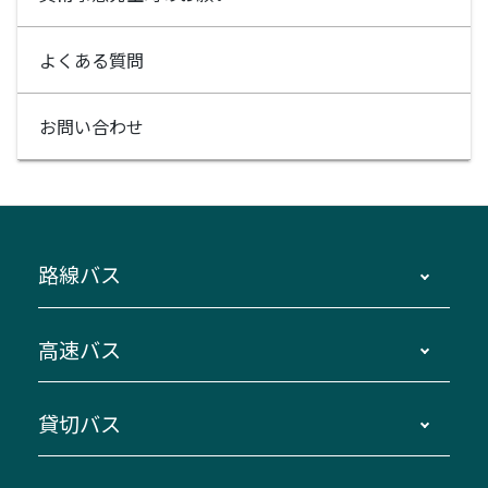
よくある質問
お問い合わせ
路線バス
時刻・運賃・停留所・路線図・冊子型時刻表
高速バス
主要停留所案内図・時刻表
地区別路線図
鳥羽・伊勢・県内各地 ～東京・埼玉
貸切バス
路線バスのご利用方法
南紀・VISON～横浜・東京・埼玉
運賃・乗車券・乗車券発売窓口
四日市～京都
観光バスの種類・設備