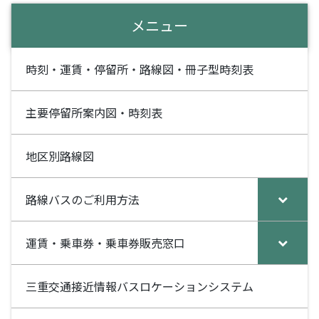
a
n
c
e
メニュー
e
b
時刻・運賃・停留所・路線図・冊子型時刻表
o
o
主要停留所案内図・時刻表
k
地区別路線図
路線バスのご利用方法
運賃・乗車券・乗車券販売窓口
三重交通接近情報バスロケーションシステム