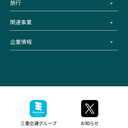
旅行
三重交通接近情報バスロケーションシステム
伊賀～名古屋
貸切バスのご利用について
ダイヤ改正情報
長島温泉～名古屋・栄
よくあるご質問
バスツアー・旅行
関連事業
迂回・休止について
南紀～VISON～名古屋
お問い合わせ
貸切バス団体旅行
臨時バスについて
湯の山温泉～名古屋
窓口案内
生命保険・損害保険
企業情報
伊勢二見鳥羽周遊バスCANばす
桑名・長島温泉・金城ふ頭駅～中部国際空港
美し国周遊ばす
自家用自動車車両運行管理
「みえブルーライン」（三重大学病院直通バ
（休止中）
よくあるご質問
大型自動車車検鈑金
会社情報
ス）
四日市～中部国際空港（休止中）
お問い合わせ
バス・タクシー交通広告
IR・決算情報
アンパンマンミュージアムバス
その他の高速バス
ITサービス（RPA業務自動化支援）
三重交通の取組み・CSR
VISON（ヴィソン）へのアクセス
異常事態発生時のお願い
観光コンサルティング
採用情報
神都ライナー
お客様駐車場のご案内
月極駐車場（津市内）
三重交通公式キャラクター
ミジュマルの電気バス
フリーWi-Fiサービスについて（高速バス）
ザ・バスコレクション三重交通バスセット
ファンコーナー
ミジュマルのラッピングバス（鈴鹿管内）
アイコンの説明
三重交通公式グッズ
お問い合わせ
参宮バス
インターネット予約
お知らせ・最新情報一覧
三重交通グループ
お知らせ
神都バス
よくあるご質問