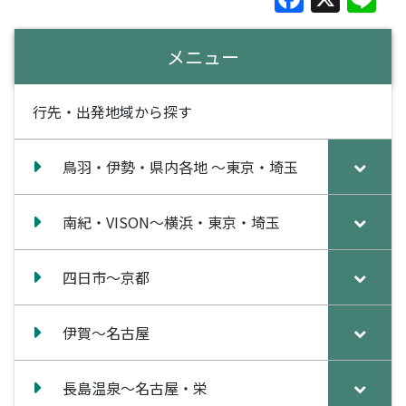
a
n
c
e
メニュー
e
b
行先・出発地域から探す
o
o
鳥羽・伊勢・県内各地 ～東京・埼玉
k
南紀・VISON～横浜・東京・埼玉
四日市～京都
伊賀～名古屋
長島温泉～名古屋・栄