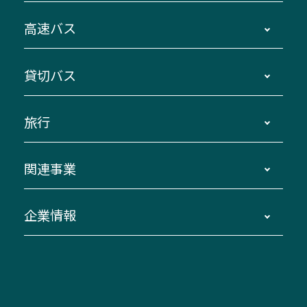
時刻・運賃・停留所・路線図・冊子型時刻表
高速バス
主要停留所案内図・時刻表
地区別路線図
鳥羽・伊勢・県内各地 ～東京・埼玉
貸切バス
路線バスのご利用方法
南紀・VISON～横浜・東京・埼玉
運賃・乗車券・乗車券発売窓口
四日市～京都
観光バスの種類・設備
旅行
三重交通接近情報バスロケーションシステム
伊賀～名古屋
貸切バスのご利用について
ダイヤ改正情報
長島温泉～名古屋・栄
よくあるご質問
バスツアー・旅行
関連事業
迂回・休止について
南紀～VISON～名古屋
お問い合わせ
貸切バス団体旅行
臨時バスについて
湯の山温泉～名古屋
窓口案内
生命保険・損害保険
企業情報
伊勢二見鳥羽周遊バスCANばす
桑名・長島温泉・金城ふ頭駅～中部国際空港
美し国周遊ばす
自家用自動車車両運行管理
「みえブルーライン」（三重大学病院直通バ
（休止中）
よくあるご質問
大型自動車車検鈑金
会社情報
ス）
四日市～中部国際空港（休止中）
お問い合わせ
バス・タクシー交通広告
IR・決算情報
アンパンマンミュージアムバス
その他の高速バス
ITサービス（RPA業務自動化支援）
三重交通の取組み・CSR
VISON（ヴィソン）へのアクセス
異常事態発生時のお願い