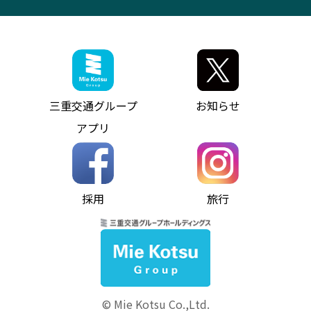
観光コンサルティング
採用情報
神都ライナー
お客様駐車場のご案内
月極駐車場（津市内）
三重交通公式キャラクター
ミジュマルの電気バス
フリーWi-Fiサービスについて（高速バス）
ザ・バスコレクション三重交通バスセット
ファンコーナー
ミジュマルのラッピングバス（鈴鹿管内）
アイコンの説明
三重交通公式グッズ
お問い合わせ
参宮バス
インターネット予約
お知らせ・最新情報一覧
三重交通グループ
お知らせ
神都バス
よくあるご質問
ニュースリリース
アプリ
パールシャトル
お問い合わせ
お問い合わせ
バス情報の見える化
個人情報保護方針
コミュニティバス
ソーシャルメディア運用ポリシー
バス・タクシー交通広告
採用
旅行
ホームページのご利用にあたって
異常事態発生時のお願い
Notes for Using this Website
よくあるご質問
推奨環境
お問い合わせ
よくあるご質問
サイトマップ
© Mie Kotsu Co.,Ltd.