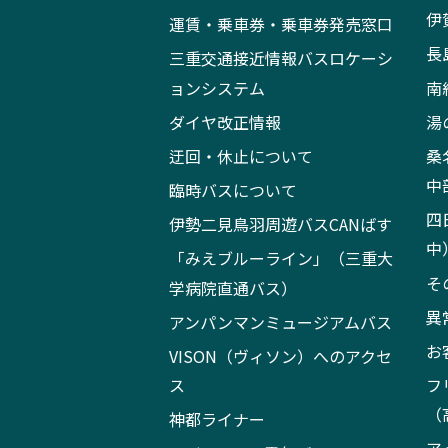
伊
運賃・乗車券・乗車券発売窓口
長
三重交通接近情報バスロケーシ
ョンシステム
南
ダイヤ改正情報
湯
迂回・休止について
桑
中
臨時バスについて
四
伊勢二見鳥羽周遊バスCANばす
中
「みえブルーライン」（三重大
そ
学病院直通バス）
異
アンパンマンミュージアムバス
お
VISON（ヴィソン）へのアクセ
ス
フ
（
神都ライナー