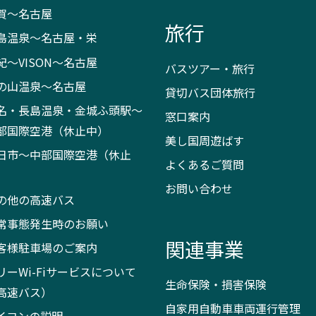
賀～名古屋
旅行
島温泉～名古屋・栄
紀～VISON～名古屋
バスツアー・旅行
の山温泉～名古屋
貸切バス団体旅行
名・長島温泉・金城ふ頭駅～
窓口案内
部国際空港（休止中）
美し国周遊ばす
日市～中部国際空港（休止
よくあるご質問
）
お問い合わせ
の他の高速バス
常事態発生時のお願い
関連事業
客様駐車場のご案内
リーWi-Fiサービスについて
生命保険・損害保険
高速バス）
自家用自動車車両運行管理