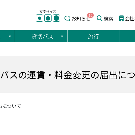
文字サイズ
10
●
●
お知らせ
検索
会社
●
ス
貸切バス
旅行
バスの運賃・料金変更の届出に
出について