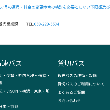
167号の運賃・料金の変更命令の検討を必要としない下限額及
営業課 TEL.
059-229-5534
高速バス
貸切バス
羽・伊勢・県内各地 ～東京・
観光バスの種類・設備
玉
貸切バスのご利用について
紀・VISON～横浜・東京・埼
よくあるご質問
お問い合わせ
日市～京都