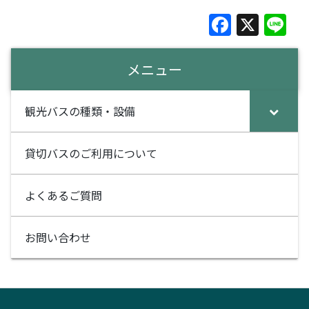
F
X
Li
a
n
c
e
メニュー
e
b
観光バスの種類・設備
o
o
貸切バスのご利用について
k
よくあるご質問
お問い合わせ