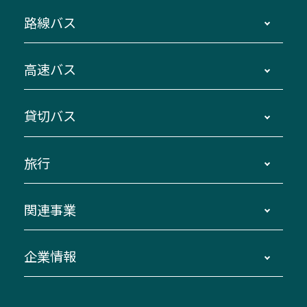
路線バス
時刻・運賃・停留所・路線図・冊子型時刻表
高速バス
主要停留所案内図・時刻表
地区別路線図
鳥羽・伊勢・県内各地 ～東京・埼玉
貸切バス
路線バスのご利用方法
南紀・VISON～横浜・東京・埼玉
運賃・乗車券・乗車券発売窓口
四日市～京都
観光バスの種類・設備
旅行
三重交通接近情報バスロケーションシステム
伊賀～名古屋
貸切バスのご利用について
ダイヤ改正情報
長島温泉～名古屋・栄
よくあるご質問
バスツアー・旅行
関連事業
迂回・休止について
南紀～VISON～名古屋
お問い合わせ
貸切バス団体旅行
臨時バスについて
湯の山温泉～名古屋
窓口案内
生命保険・損害保険
企業情報
伊勢二見鳥羽周遊バスCANばす
桑名・長島温泉・金城ふ頭駅～中部国際空港
美し国周遊ばす
自家用自動車車両運行管理
「みえブルーライン」（三重大学病院直通バ
（休止中）
よくあるご質問
大型自動車車検鈑金
会社情報
ス）
四日市～中部国際空港（休止中）