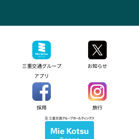
お問い合わせ
バス・タクシー交通広告
IR・決算情報
アンパンマンミュージアムバス
その他の高速バス
ITサービス（RPA業務自動化支援）
三重交通の取組み・CSR
VISON（ヴィソン）へのアクセス
異常事態発生時のお願い
観光コンサルティング
採用情報
神都ライナー
お客様駐車場のご案内
月極駐車場（津市内）
三重交通公式キャラクター
ミジュマルの電気バス
フリーWi-Fiサービスについて（高速バス）
ザ・バスコレクション三重交通バスセット
ファンコーナー
ミジュマルのラッピングバス（鈴鹿管内）
アイコンの説明
三重交通公式グッズ
お問い合わせ
参宮バス
インターネット予約
お知らせ・最新情報一覧
三重交通グループ
お知らせ
神都バス
よくあるご質問
ニュースリリース
アプリ
パールシャトル
お問い合わせ
お問い合わせ
バス情報の見える化
個人情報保護方針
コミュニティバス
ソーシャルメディア運用ポリシー
バス・タクシー交通広告
採用
旅行
ホームページのご利用にあたって
異常事態発生時のお願い
Notes for Using this Website
よくあるご質問
推奨環境
お問い合わせ