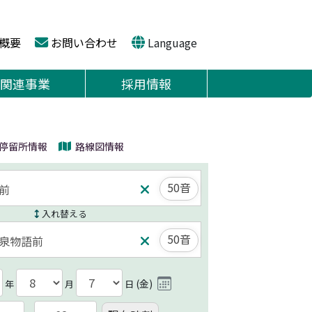
概要
お問い合わせ
Language
関連事業
採用情報
停留所情報
路線図情報
50音
入れ替える
50音
(
金
)
年
月
日