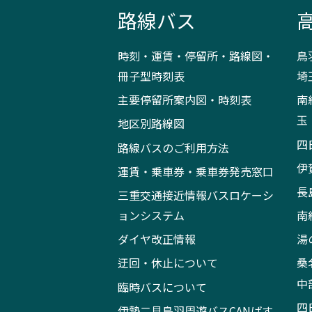
路線バス
時刻・運賃・停留所・路線図・
鳥
冊子型時刻表
埼
主要停留所案内図・時刻表
南
玉
地区別路線図
四
路線バスのご利用方法
伊
運賃・乗車券・乗車券発売窓口
長
三重交通接近情報バスロケーシ
ョンシステム
南
ダイヤ改正情報
湯
迂回・休止について
桑
中
臨時バスについて
四
伊勢二見鳥羽周遊バスCANばす