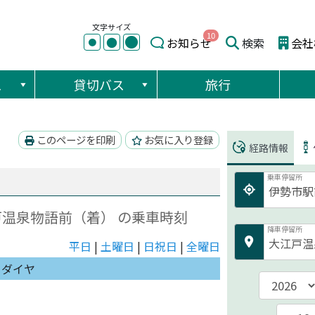
文字サイズ
10
●
●
お知らせ
検索
会社
●
ス
貸切バス
旅行
このページを印刷
お気に入り登録
経路情報
乗車停留所
戸温泉物語前（着） の乗車時刻
降車停留所
平日
|
土曜日
|
日祝日
|
全曜日
日ダイヤ