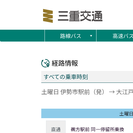
路線バス
高速バ
経路情報
すべての乗車時刻
土曜日 伊勢市駅前（発） → 大江
土曜
直通
鵜方駅前 同一停留所乗換