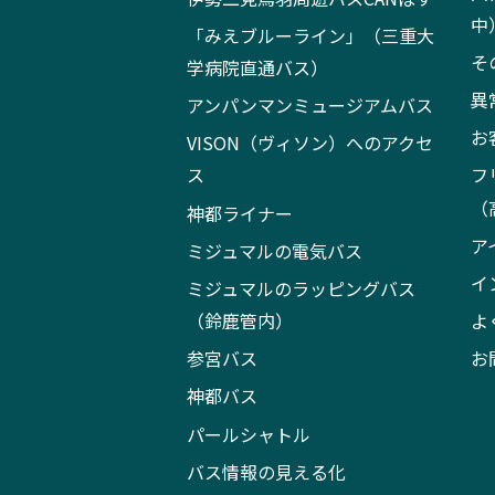
中
「みえブルーライン」（三重大
そ
学病院直通バス）
異
アンパンマンミュージアムバス
お
VISON（ヴィソン）へのアクセ
ス
フ
（
神都ライナー
ア
ミジュマルの電気バス
イ
ミジュマルのラッピングバス
（鈴鹿管内）
よ
参宮バス
お
神都バス
パールシャトル
バス情報の見える化