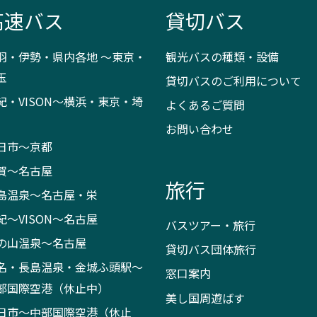
高速バス
貸切バス
羽・伊勢・県内各地 ～東京・
観光バスの種類・設備
玉
貸切バスのご利用について
紀・VISON～横浜・東京・埼
よくあるご質問
お問い合わせ
日市～京都
賀～名古屋
旅行
島温泉～名古屋・栄
紀～VISON～名古屋
バスツアー・旅行
の山温泉～名古屋
貸切バス団体旅行
名・長島温泉・金城ふ頭駅～
窓口案内
部国際空港（休止中）
美し国周遊ばす
日市～中部国際空港（休止