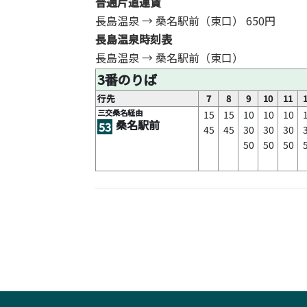
普通片道運賃
長島温泉 → 桑名駅前（東口）
650円
長島温泉時刻表
長島温泉 → 桑名駅前（東口）
3番のりば
行先
7
8
9
10
11
三交桑名経由
15
15
10
10
10
桑名駅前
53
45
45
30
30
30
50
50
50