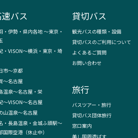
高速バス
貸切バス
羽・伊勢・県内各地 ～東京・
観光バスの種類・設備
玉
貸切バスのご利用について
紀・VISON～横浜・東京・埼
よくあるご質問
お問い合わせ
日市～京都
賀～名古屋
旅行
島温泉～名古屋・栄
紀～VISON～名古屋
バスツアー・旅行
の山温泉～名古屋
貸切バス団体旅行
名・長島温泉・金城ふ頭駅～
窓口案内
部国際空港（休止中）
美し国周遊ばす