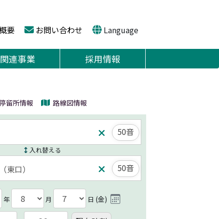
概要
お問い合わせ
Language
関連事業
採用情報
停留所情報
路線図情報
50音
入れ替える
50音
(
金
)
年
月
日