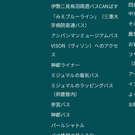
四
伊勢二見鳥羽周遊バスCANばす
中
「みえブルーライン」（三重大
そ
学病院直通バス）
異
アンパンマンミュージアムバス
お
VISON（ヴィソン）へのアクセ
ス
フ
（
神都ライナー
ア
ミジュマルの電気バス
イ
ミジュマルのラッピングバス
（鈴鹿管内）
よ
参宮バス
お
神都バス
パールシャトル