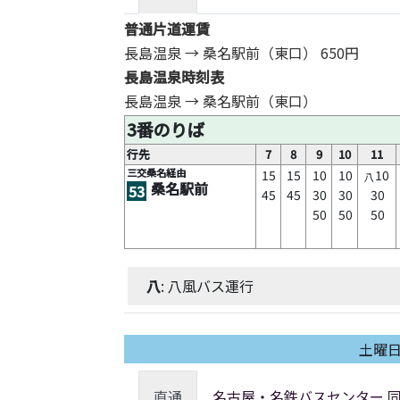
普通片道運賃
長島温泉 → 桑名駅前（東口）
650円
長島温泉時刻表
長島温泉 → 桑名駅前（東口）
3番のりば
行先
7
8
9
10
11
三交桑名経由
15
15
10
10
10
八
桑名駅前
53
45
45
30
30
30
50
50
50
八
: 八風バス運行
土曜
直通
名古屋・名鉄バスセンター 