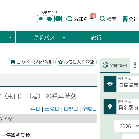
文字サイズ
10
●
●
お知らせ
検索
会社
●
ス
貸切バス
旅行
このページを印刷
お気に入り登録
経路情報
乗車停留所
前（東口）（着） の乗車時刻
降車停留所
平日
|
土曜日
|
日祝日
|
全曜日
ダイヤ
同一停留所乗換