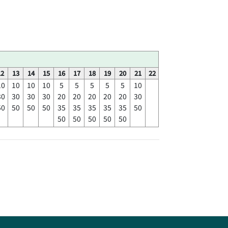
12
13
14
15
16
17
18
19
20
21
22
10
10
10
10
5
5
5
5
5
10
30
30
30
30
20
20
20
20
20
30
50
50
50
50
35
35
35
35
35
50
50
50
50
50
50