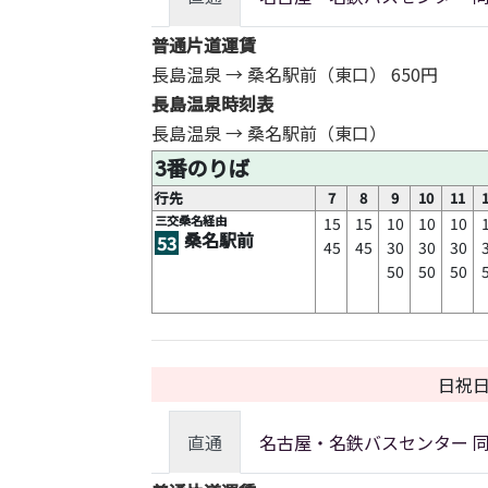
普通片道運賃
長島温泉 → 桑名駅前（東口）
650円
長島温泉時刻表
長島温泉 → 桑名駅前（東口）
3番のりば
行先
7
8
9
10
11
三交桑名経由
15
15
10
10
10
桑名駅前
53
45
45
30
30
30
50
50
50
日祝
直通
名古屋・名鉄バスセンター 