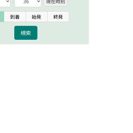
現在時刻
:
到着
始発
終発