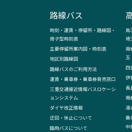
路線バス
時刻・運賃・停留所・路線図・
鳥
冊子型時刻表
埼
主要停留所案内図・時刻表
南
玉
地区別路線図
四
路線バスのご利用方法
伊
運賃・乗車券・乗車券発売窓口
長
三重交通接近情報バスロケーシ
ョンシステム
南
ダイヤ改正情報
湯
迂回・休止について
桑
中
臨時バスについて