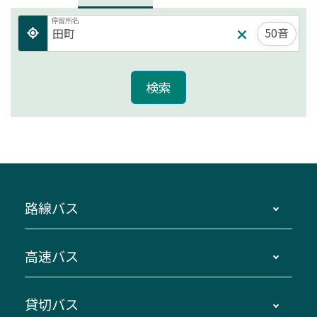
停留所名
50音
路線バス
時刻・運賃・停留所・路線図・冊子型時刻表
高速バス
主要停留所案内図・時刻表
地区別路線図
鳥羽・伊勢・県内各地 ～東京・埼玉
貸切バス
路線バスのご利用方法
南紀・VISON～横浜・東京・埼玉