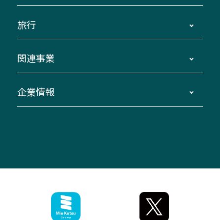
運賃・乗車券・乗車券発売窓口
四日市～京都
観光バスの種類・設備
旅行
三重交通接近情報バスロケーションシステム
伊賀～名古屋
貸切バスのご利用について
ダイヤ改正情報
長島温泉～名古屋・栄
よくあるご質問
バスツアー・旅行
関連事業
迂回・休止について
南紀～VISON～名古屋
お問い合わせ
貸切バス団体旅行
臨時バスについて
湯の山温泉～名古屋
窓口案内
生命保険・損害保険
企業情報
伊勢二見鳥羽周遊バスCANばす
桑名・長島温泉・金城ふ頭駅～中部国際空港
美し国周遊ばす
自家用自動車車両運行管理
「みえブルーライン」（三重大学病院直通バ
（休止中）
よくあるご質問
大型自動車車検鈑金
会社情報
ス）
四日市～中部国際空港（休止中）
お問い合わせ
バス・タクシー交通広告
IR・決算情報
アンパンマンミュージアムバス
その他の高速バス
ITサービス（RPA業務自動化支援）
三重交通の取組み・CSR
VISON（ヴィソン）へのアクセス
異常事態発生時のお願い
観光コンサルティング
採用情報
神都ライナー
お客様駐車場のご案内
月極駐車場（津市内）
三重交通公式キャラクター
ミジュマルの電気バス
フリーWi-Fiサービスについて（高速バス）
ザ・バスコレクション三重交通バスセット
ファンコーナー
ミジュマルのラッピングバス（鈴鹿管内）
アイコンの説明
三重交通公式グッズ
お問い合わせ
参宮バス
インターネット予約