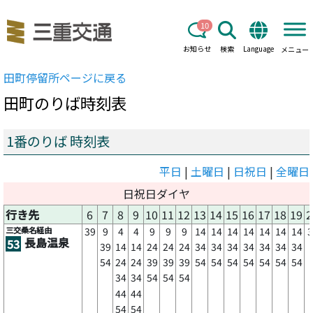
10
お知らせ
検索
Language
メニュー
田町
停留所ページに戻る
田町
のりば時刻表
1番のりば 時刻表
平日
|
土曜日
|
日祝日
|
全曜日
日祝日ダイヤ
行き先
6
7
8
9
10
11
12
13
14
15
16
17
18
19
2
三交桑名経由
39
9
4
4
9
9
9
14
14
14
14
14
14
14
3
長島温泉
53
39
14
14
24
24
24
34
34
34
34
34
34
34
54
24
24
39
39
39
54
54
54
54
54
54
54
34
34
54
54
54
44
44
54
54