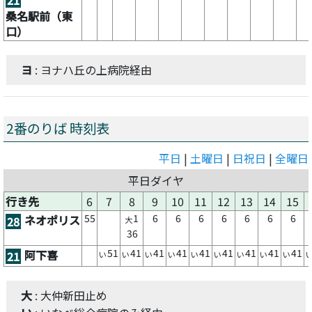
桑名駅前（東
口）
ヨ
: ヨナハ丘の上病院経由
2番のりば 時刻表
平日
|
土曜日
|
日祝日
|
全曜日
平日ダイヤ
行き先
6
7
8
9
10
11
12
13
14
15
55
1
6
6
6
6
6
6
6
ネオポリス
28
大
36
51
41
41
41
41
41
41
41
41
阿下喜
21
い
い
い
い
い
い
い
い
い
大
: 大仲新田止め