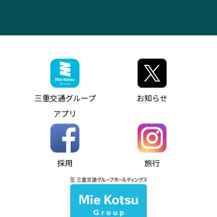
アンパンマンミュージアムバス
その他の高速バス
ITサービス（RPA業務自動化支援）
三重交通の取組み・CSR
VISON（ヴィソン）へのアクセス
異常事態発生時のお願い
観光コンサルティング
採用情報
神都ライナー
お客様駐車場のご案内
月極駐車場（津市内）
三重交通公式キャラクター
ミジュマルの電気バス
フリーWi-Fiサービスについて（高速バス）
ザ・バスコレクション三重交通バスセット
ファンコーナー
ミジュマルのラッピングバス（鈴鹿管内）
アイコンの説明
三重交通公式グッズ
お問い合わせ
参宮バス
インターネット予約
お知らせ・最新情報一覧
三重交通グループ
お知らせ
神都バス
よくあるご質問
ニュースリリース
アプリ
パールシャトル
お問い合わせ
お問い合わせ
バス情報の見える化
個人情報保護方針
コミュニティバス
ソーシャルメディア運用ポリシー
バス・タクシー交通広告
採用
旅行
ホームページのご利用にあたって
異常事態発生時のお願い
Notes for Using this Website
よくあるご質問
推奨環境
お問い合わせ
よくあるご質問