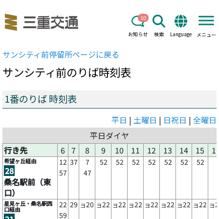
10
お知らせ
検索
Language
メニュー
サンシティ前
停留所ページに戻る
サンシティ前
のりば時刻表
1番のりば 時刻表
平日
|
土曜日
|
日祝日
|
全曜日
平日ダイヤ
行き先
6
7
8
9
10
11
12
13
14
15
1
希望ヶ丘経由
12
37
7
52
52
52
52
52
52
52
28
57
47
桑名駅前（東
口）
星見ヶ丘・桑名駅西
22
29
20
22
22
22
22
22
22
22
2
ヨ
ヨ
ヨ
ヨ
ヨ
ヨ
ヨ
ヨ
ヨ
口経由
59
21