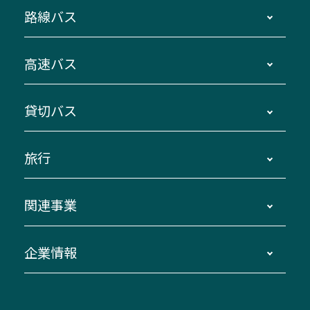
路線バス
時刻・運賃・停留所・路線図・冊子型時刻表
高速バス
主要停留所案内図・時刻表
地区別路線図
鳥羽・伊勢・県内各地 ～東京・埼玉
貸切バス
路線バスのご利用方法
南紀・VISON～横浜・東京・埼玉
運賃・乗車券・乗車券発売窓口
四日市～京都
観光バスの種類・設備
旅行
三重交通接近情報バスロケーションシステム
伊賀～名古屋
貸切バスのご利用について
ダイヤ改正情報
長島温泉～名古屋・栄
よくあるご質問
バスツアー・旅行
関連事業
迂回・休止について
南紀～VISON～名古屋
お問い合わせ
貸切バス団体旅行
臨時バスについて
湯の山温泉～名古屋
窓口案内
生命保険・損害保険
企業情報
伊勢二見鳥羽周遊バスCANばす
桑名・長島温泉・金城ふ頭駅～中部国際空港
美し国周遊ばす
自家用自動車車両運行管理
「みえブルーライン」（三重大学病院直通バ
（休止中）
よくあるご質問
大型自動車車検鈑金
会社情報
ス）
四日市～中部国際空港（休止中）
お問い合わせ
バス・タクシー交通広告
IR・決算情報