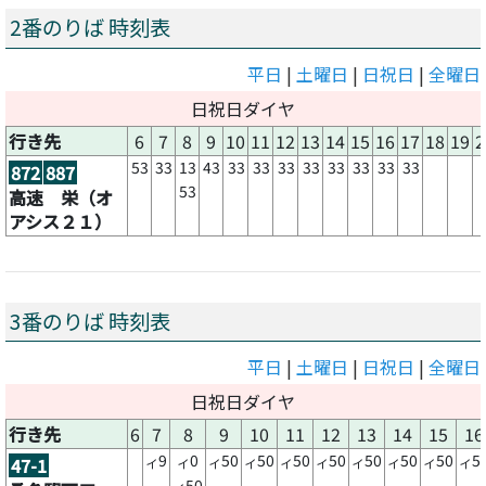
2番のりば 時刻表
平日
|
土曜日
|
日祝日
|
全曜日
日祝日ダイヤ
行き先
6
7
8
9
10
11
12
13
14
15
16
17
18
19
2
53
33
13
43
33
33
33
33
33
33
33
33
872
887
53
高速 栄（オ
アシス２１）
3番のりば 時刻表
平日
|
土曜日
|
日祝日
|
全曜日
日祝日ダイヤ
行き先
6
7
8
9
10
11
12
13
14
15
16
9
0
50
50
50
50
50
50
50
5
47-1
イ
イ
イ
イ
イ
イ
イ
イ
イ
イ
50