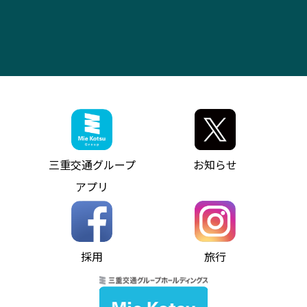
大型自動車車検鈑金
会社情報
ス）
四日市～中部国際空港（休止中）
お問い合わせ
バス・タクシー交通広告
IR・決算情報
アンパンマンミュージアムバス
その他の高速バス
ITサービス（RPA業務自動化支援）
三重交通の取組み・CSR
VISON（ヴィソン）へのアクセス
異常事態発生時のお願い
観光コンサルティング
採用情報
神都ライナー
お客様駐車場のご案内
月極駐車場（津市内）
三重交通公式キャラクター
ミジュマルの電気バス
フリーWi-Fiサービスについて（高速バス）
ザ・バスコレクション三重交通バスセット
ファンコーナー
ミジュマルのラッピングバス（鈴鹿管内）
アイコンの説明
三重交通公式グッズ
お問い合わせ
参宮バス
インターネット予約
お知らせ・最新情報一覧
三重交通グループ
お知らせ
神都バス
よくあるご質問
ニュースリリース
アプリ
パールシャトル
お問い合わせ
お問い合わせ
バス情報の見える化
個人情報保護方針
コミュニティバス
ソーシャルメディア運用ポリシー
バス・タクシー交通広告
採用
旅行
ホームページのご利用にあたって
異常事態発生時のお願い
Notes for Using this Website
よくあるご質問