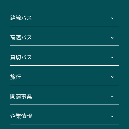
路線バス
時刻・運賃・停留所・路線図・冊子型時刻表
高速バス
主要停留所案内図・時刻表
地区別路線図
鳥羽・伊勢・県内各地 ～東京・埼玉
貸切バス
路線バスのご利用方法
南紀・VISON～横浜・東京・埼玉
運賃・乗車券・乗車券発売窓口
四日市～京都
観光バスの種類・設備
旅行
三重交通接近情報バスロケーションシステム
伊賀～名古屋
貸切バスのご利用について
ダイヤ改正情報
長島温泉～名古屋・栄
よくあるご質問
バスツアー・旅行
関連事業
迂回・休止について
南紀～VISON～名古屋
お問い合わせ
貸切バス団体旅行
臨時バスについて
湯の山温泉～名古屋
窓口案内
生命保険・損害保険
企業情報
伊勢二見鳥羽周遊バスCANばす
桑名・長島温泉・金城ふ頭駅～中部国際空港
美し国周遊ばす
自家用自動車車両運行管理
「みえブルーライン」（三重大学病院直通バ
（休止中）
よくあるご質問