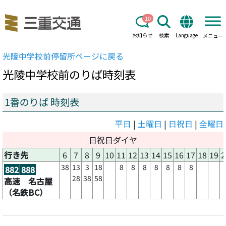
10
お知らせ
検索
Language
メニュー
光陵中学校前
停留所ページに戻る
光陵中学校前
のりば時刻表
1番のりば 時刻表
平日
|
土曜日
|
日祝日
|
全曜日
日祝日ダイヤ
行き先
6
7
8
9
10
11
12
13
14
15
16
17
18
19
2
38
13
3
18
8
8
8
8
8
8
8
882
888
28
38
58
高速 名古屋
（名鉄BC）