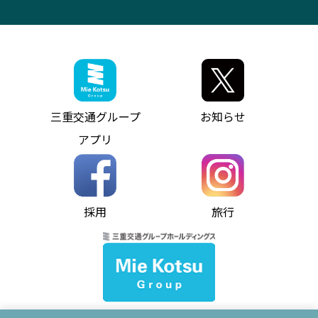
VISON（ヴィソン）へのアクセス
異常事態発生時のお願い
観光コンサルティング
採用情報
神都ライナー
お客様駐車場のご案内
月極駐車場（津市内）
三重交通公式キャラクター
ミジュマルの電気バス
フリーWi-Fiサービスについて（高速バス）
ザ・バスコレクション三重交通バスセット
ファンコーナー
ミジュマルのラッピングバス（鈴鹿管内）
アイコンの説明
三重交通公式グッズ
お問い合わせ
参宮バス
インターネット予約
お知らせ・最新情報一覧
三重交通グループ
お知らせ
神都バス
よくあるご質問
ニュースリリース
アプリ
パールシャトル
お問い合わせ
お問い合わせ
バス情報の見える化
個人情報保護方針
コミュニティバス
ソーシャルメディア運用ポリシー
バス・タクシー交通広告
採用
旅行
ホームページのご利用にあたって
異常事態発生時のお願い
Notes for Using this Website
よくあるご質問
推奨環境
お問い合わせ
よくあるご質問
サイトマップ