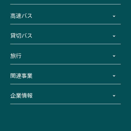
時刻・運賃・停留所・路線図・冊子型時刻表
高速バス
主要停留所案内図・時刻表
地区別路線図
鳥羽・伊勢・県内各地 ～東京・埼玉
貸切バス
路線バスのご利用方法
南紀・VISON～横浜・東京・埼玉
運賃・乗車券・乗車券発売窓口
四日市～京都
観光バスの種類・設備
旅行
三重交通接近情報バスロケーションシステム
伊賀～名古屋
貸切バスのご利用について
ダイヤ改正情報
長島温泉～名古屋・栄
よくあるご質問
バスツアー・旅行
関連事業
迂回・休止について
南紀～VISON～名古屋
お問い合わせ
貸切バス団体旅行
臨時バスについて
湯の山温泉～名古屋
窓口案内
生命保険・損害保険
企業情報
伊勢二見鳥羽周遊バスCANばす
桑名・長島温泉・金城ふ頭駅～中部国際空港
美し国周遊ばす
自家用自動車車両運行管理
「みえブルーライン」（三重大学病院直通バ
（休止中）
よくあるご質問
大型自動車車検鈑金
会社情報
ス）
四日市～中部国際空港（休止中）
お問い合わせ
バス・タクシー交通広告
IR・決算情報
アンパンマンミュージアムバス
その他の高速バス
ITサービス（RPA業務自動化支援）
三重交通の取組み・CSR