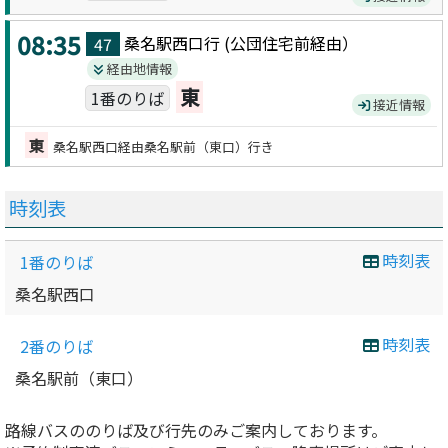
08:35
桑名駅西口
行 (
公団住宅前
経由）
47
経由地情報
東
1番のりば
接近情報
東
桑名駅西口経由桑名駅前（東口）行き
時刻表
時刻表
1番のりば
桑名駅西口
時刻表
2番のりば
桑名駅前（東口）
路線バスののりば及び行先のみご案内しております。