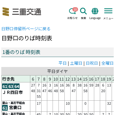
10
お知らせ
検索
Language
メニュー
日野口
停留所ページに戻る
日野口
のりば時刻表
1番のりば 時刻表
平日
|
土曜日
|
日祝日
|
全曜日
平日ダイヤ
行き先
6
7
8
9
10
11
12
13
14
15
16
17
18
19
2
27
7
16
3
16
16
36
8
38
16
59
28
6
13
61
63
64
48
31
47
46
48
58
47
58
20
ＪＲ四日市
55
室山・高花平経由
17
10
0
32
宮妻口
61
室山・高花平経由
45
7
10
30
50
20
30
50
7
7