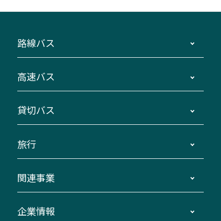
路線バス
時刻・運賃・停留所・路線図・冊子型時刻表
高速バス
主要停留所案内図・時刻表
地区別路線図
鳥羽・伊勢・県内各地 ～東京・埼玉
貸切バス
路線バスのご利用方法
南紀・VISON～横浜・東京・埼玉
運賃・乗車券・乗車券発売窓口
四日市～京都
観光バスの種類・設備
旅行
三重交通接近情報バスロケーションシステム
伊賀～名古屋
貸切バスのご利用について
ダイヤ改正情報
長島温泉～名古屋・栄
よくあるご質問
バスツアー・旅行
関連事業
迂回・休止について
南紀～VISON～名古屋
お問い合わせ
貸切バス団体旅行
臨時バスについて
湯の山温泉～名古屋
窓口案内
生命保険・損害保険
企業情報
伊勢二見鳥羽周遊バスCANばす
桑名・長島温泉・金城ふ頭駅～中部国際空港
美し国周遊ばす
自家用自動車車両運行管理