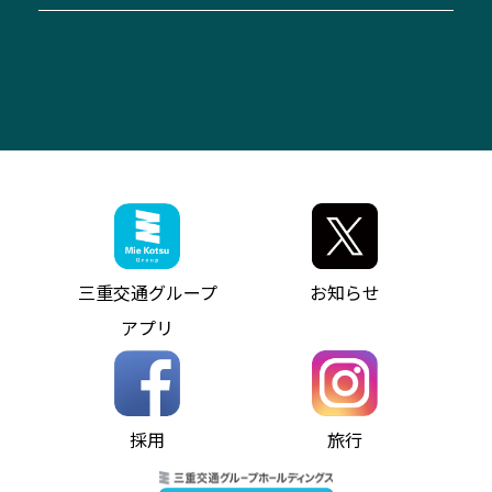
「みえブルーライン」（三重大学病院直通バ
（休止中）
よくあるご質問
大型自動車車検鈑金
会社情報
ス）
四日市～中部国際空港（休止中）
お問い合わせ
バス・タクシー交通広告
IR・決算情報
アンパンマンミュージアムバス
その他の高速バス
ITサービス（RPA業務自動化支援）
三重交通の取組み・CSR
VISON（ヴィソン）へのアクセス
異常事態発生時のお願い
観光コンサルティング
採用情報
神都ライナー
お客様駐車場のご案内
月極駐車場（津市内）
三重交通公式キャラクター
ミジュマルの電気バス
フリーWi-Fiサービスについて（高速バス）
ザ・バスコレクション三重交通バスセット
ファンコーナー
ミジュマルのラッピングバス（鈴鹿管内）
アイコンの説明
三重交通公式グッズ
お問い合わせ
参宮バス
インターネット予約
お知らせ・最新情報一覧
三重交通グループ
お知らせ
神都バス
よくあるご質問
ニュースリリース
アプリ
パールシャトル
お問い合わせ
お問い合わせ
バス情報の見える化
個人情報保護方針
コミュニティバス
ソーシャルメディア運用ポリシー
バス・タクシー交通広告
採用
旅行
ホームページのご利用にあたって
異常事態発生時のお願い
Notes for Using this Website