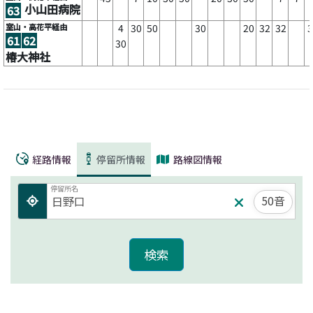
小山田病院
63
室山・高花平経由
4
30
50
30
20
32
32
3
61
62
30
椿大神社
経路情報
停留所情報
路線図情報
停留所名
50音