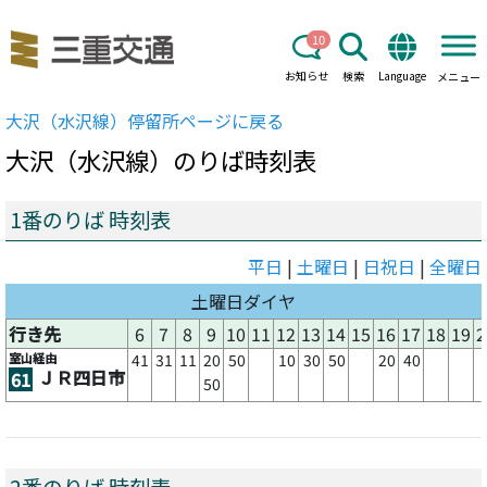
10
お知らせ
検索
Language
メニュー
大沢（水沢線）
停留所ページに戻る
大沢（水沢線）
のりば時刻表
1番のりば 時刻表
平日
|
土曜日
|
日祝日
|
全曜日
土曜日ダイヤ
行き先
6
7
8
9
10
11
12
13
14
15
16
17
18
19
2
室山経由
41
31
11
20
50
10
30
50
20
40
ＪＲ四日市
61
50