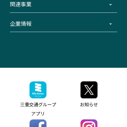
関連事業
迂回・休止について
南紀～VISON～名古屋
お問い合わせ
貸切バス団体旅行
臨時バスについて
湯の山温泉～名古屋
窓口案内
生命保険・損害保険
企業情報
伊勢二見鳥羽周遊バスCANばす
桑名・長島温泉・金城ふ頭駅～中部国際空港
美し国周遊ばす
自家用自動車車両運行管理
「みえブルーライン」（三重大学病院直通バ
（休止中）
よくあるご質問
大型自動車車検鈑金
会社情報
ス）
四日市～中部国際空港（休止中）
お問い合わせ
バス・タクシー交通広告
IR・決算情報
アンパンマンミュージアムバス
その他の高速バス
ITサービス（RPA業務自動化支援）
三重交通の取組み・CSR
VISON（ヴィソン）へのアクセス
異常事態発生時のお願い
観光コンサルティング
採用情報
神都ライナー
お客様駐車場のご案内
月極駐車場（津市内）
三重交通公式キャラクター
ミジュマルの電気バス
フリーWi-Fiサービスについて（高速バス）
ザ・バスコレクション三重交通バスセット
ファンコーナー
ミジュマルのラッピングバス（鈴鹿管内）
アイコンの説明
三重交通公式グッズ
お問い合わせ
参宮バス
インターネット予約
お知らせ・最新情報一覧
三重交通グループ
お知らせ
神都バス
よくあるご質問
ニュースリリース
アプリ
パールシャトル
お問い合わせ
お問い合わせ
バス情報の見える化