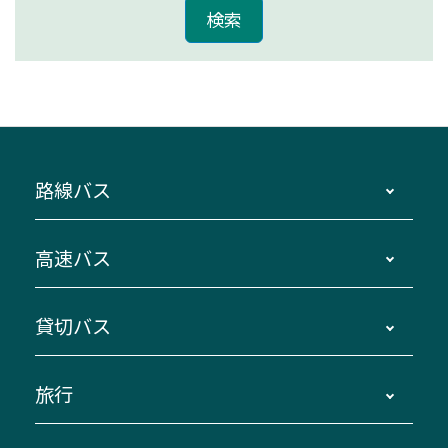
路線バス
時刻・運賃・停留所・路線図・冊子型時刻表
高速バス
主要停留所案内図・時刻表
地区別路線図
鳥羽・伊勢・県内各地 ～東京・埼玉
貸切バス
路線バスのご利用方法
南紀・VISON～横浜・東京・埼玉
運賃・乗車券・乗車券発売窓口
四日市～京都
観光バスの種類・設備
旅行
三重交通接近情報バスロケーションシステム
伊賀～名古屋
貸切バスのご利用について
ダイヤ改正情報
長島温泉～名古屋・栄
よくあるご質問
バスツアー・旅行