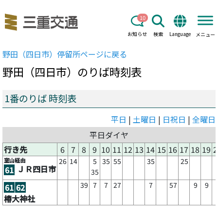
10
お知らせ
検索
Language
メニュー
野田（四日市）
停留所ページに戻る
野田（四日市）
のりば時刻表
1番のりば 時刻表
平日
|
土曜日
|
日祝日
|
全曜日
平日ダイヤ
行き先
6
7
8
9
10
11
12
13
14
15
16
17
18
19
2
室山経由
26
14
5
35
55
35
25
ＪＲ四日市
61
35
39
7
7
27
7
57
9
9
61
62
椿大神社