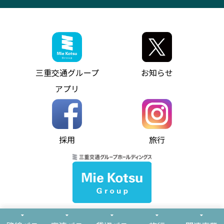
観光コンサルティング
採用情報
神都ライナー
お客様駐車場のご案内
月極駐車場（津市内）
三重交通公式キャラクター
ミジュマルの電気バス
フリーWi-Fiサービスについて（高速バス）
ザ・バスコレクション三重交通バスセット
ファンコーナー
ミジュマルのラッピングバス（鈴鹿管内）
アイコンの説明
三重交通公式グッズ
お問い合わせ
参宮バス
インターネット予約
お知らせ・最新情報一覧
三重交通グループ
お知らせ
神都バス
よくあるご質問
ニュースリリース
アプリ
パールシャトル
お問い合わせ
お問い合わせ
バス情報の見える化
個人情報保護方針
コミュニティバス
ソーシャルメディア運用ポリシー
バス・タクシー交通広告
採用
旅行
ホームページのご利用にあたって
異常事態発生時のお願い
Notes for Using this Website
よくあるご質問
推奨環境
お問い合わせ
よくあるご質問
サイトマップ
© Mie Kotsu Co.,Ltd.