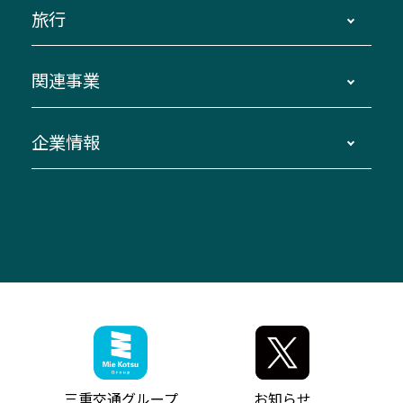
観光バスの種類・設備
旅行
三重交通接近情報バスロケーションシステム
伊賀～名古屋
貸切バスのご利用について
ダイヤ改正情報
長島温泉～名古屋・栄
よくあるご質問
バスツアー・旅行
関連事業
迂回・休止について
南紀～VISON～名古屋
お問い合わせ
貸切バス団体旅行
臨時バスについて
湯の山温泉～名古屋
窓口案内
生命保険・損害保険
企業情報
伊勢二見鳥羽周遊バスCANばす
桑名・長島温泉・金城ふ頭駅～中部国際空港
美し国周遊ばす
自家用自動車車両運行管理
「みえブルーライン」（三重大学病院直通バ
（休止中）
よくあるご質問
大型自動車車検鈑金
会社情報
ス）
四日市～中部国際空港（休止中）
お問い合わせ
バス・タクシー交通広告
IR・決算情報
アンパンマンミュージアムバス
その他の高速バス
ITサービス（RPA業務自動化支援）
三重交通の取組み・CSR
VISON（ヴィソン）へのアクセス
異常事態発生時のお願い
観光コンサルティング
採用情報
神都ライナー
お客様駐車場のご案内
月極駐車場（津市内）
三重交通公式キャラクター
ミジュマルの電気バス
フリーWi-Fiサービスについて（高速バス）
ザ・バスコレクション三重交通バスセット
ファンコーナー
ミジュマルのラッピングバス（鈴鹿管内）
アイコンの説明
三重交通公式グッズ
お問い合わせ
参宮バス
インターネット予約
お知らせ・最新情報一覧
三重交通グループ
お知らせ
神都バス
よくあるご質問