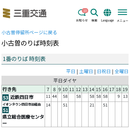
10
お知らせ
検索
Language
メニュー
小古曽
停留所ページに戻る
小古曽
のりば時刻表
1番のりば 時刻表
平日
|
土曜日
|
日祝日
|
全曜日
平日ダイヤ
行き先
7
8
9
10
11
12
13
14
15
16
17
18
19
11
44
58
58
58
58
58
9
13
近鉄四日市
53
イオンタウン四日市泊経由
14
51
21
51
51
県立総合医療センタ
ー