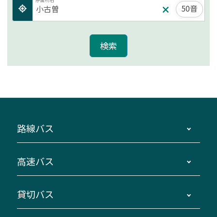
50音
路線バス
時刻・運賃・停留所・路線図・冊子型時刻表
高速バス
主要停留所案内図・時刻表
地区別路線図
鳥羽・伊勢・県内各地 ～東京・埼玉
貸切バス
路線バスのご利用方法
南紀・VISON～横浜・東京・埼玉
運賃・乗車券・乗車券発売窓口
四日市～京都