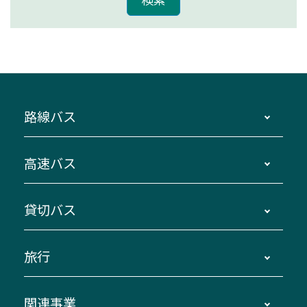
路線バス
時刻・運賃・停留所・路線図・冊子型時刻表
高速バス
主要停留所案内図・時刻表
地区別路線図
鳥羽・伊勢・県内各地 ～東京・埼玉
貸切バス
路線バスのご利用方法
南紀・VISON～横浜・東京・埼玉
運賃・乗車券・乗車券発売窓口
四日市～京都
観光バスの種類・設備
旅行
三重交通接近情報バスロケーションシステム
伊賀～名古屋
貸切バスのご利用について
ダイヤ改正情報
長島温泉～名古屋・栄
よくあるご質問
バスツアー・旅行
関連事業
迂回・休止について