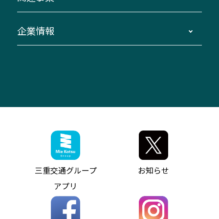
南紀～VISON～名古屋
お問い合わせ
貸切バス団体旅行
臨時バスについて
湯の山温泉～名古屋
窓口案内
生命保険・損害保険
企業情報
伊勢二見鳥羽周遊バスCANばす
桑名・長島温泉・金城ふ頭駅～中部国際空港
美し国周遊ばす
自家用自動車車両運行管理
「みえブルーライン」（三重大学病院直通バ
（休止中）
よくあるご質問
大型自動車車検鈑金
会社情報
ス）
四日市～中部国際空港（休止中）
お問い合わせ
バス・タクシー交通広告
IR・決算情報
アンパンマンミュージアムバス
その他の高速バス
ITサービス（RPA業務自動化支援）
三重交通の取組み・CSR
VISON（ヴィソン）へのアクセス
異常事態発生時のお願い
観光コンサルティング
採用情報
神都ライナー
お客様駐車場のご案内
月極駐車場（津市内）
三重交通公式キャラクター
ミジュマルの電気バス
フリーWi-Fiサービスについて（高速バス）
ザ・バスコレクション三重交通バスセット
ファンコーナー
ミジュマルのラッピングバス（鈴鹿管内）
アイコンの説明
三重交通公式グッズ
お問い合わせ
参宮バス
インターネット予約
お知らせ・最新情報一覧
三重交通グループ
お知らせ
神都バス
よくあるご質問
ニュースリリース
アプリ
パールシャトル
お問い合わせ
お問い合わせ
バス情報の見える化
個人情報保護方針
コミュニティバス