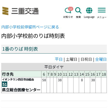
10
お知らせ
検索
Language
メニュー
内部小学校前
停留所ページに戻る
内部小学校前
のりば時刻表
1番のりば 時刻表
平日
| 土曜日 | 日祝日 |
全曜日
平日ダイヤ
行き先
6
7
8
9
10
11
12
13
14
15
16
17
18
イオンタウン四日市泊経由
58
38
8
38
51
県立総合医療センター