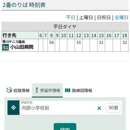
2番のりば 時刻表
平日
| 土曜日 | 日祝日 |
全曜日
平日ダイヤ
行き先
6
7
8
9
10
11
12
13
14
15
16
17
18
笹川テニス経由
56
16
31
32
小山田病院
51
経路情報
停留所情報
路線図情報
停留所名
50音