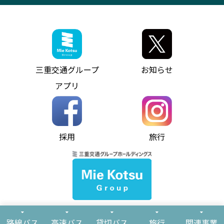
採用情報
神都ライナー
お客様駐車場のご案内
月極駐車場（津市内）
三重交通公式キャラクター
ミジュマルの電気バス
フリーWi-Fiサービスについて（高速バス）
ザ・バスコレクション三重交通バスセット
ファンコーナー
ミジュマルのラッピングバス（鈴鹿管内）
アイコンの説明
三重交通公式グッズ
お問い合わせ
参宮バス
インターネット予約
お知らせ・最新情報一覧
三重交通グループ
お知らせ
神都バス
よくあるご質問
ニュースリリース
アプリ
パールシャトル
お問い合わせ
お問い合わせ
バス情報の見える化
個人情報保護方針
コミュニティバス
ソーシャルメディア運用ポリシー
バス・タクシー交通広告
採用
旅行
ホームページのご利用にあたって
異常事態発生時のお願い
Notes for Using this Website
よくあるご質問
推奨環境
お問い合わせ
よくあるご質問
サイトマップ
© Mie Kotsu Co.,Ltd.
路線バス
高速バス
貸切バス
旅行
関連事業