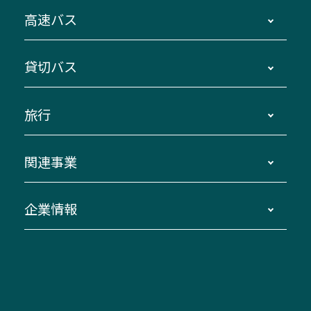
時刻・運賃・停留所・路線図・冊子型時刻表
高速バス
主要停留所案内図・時刻表
地区別路線図
鳥羽・伊勢・県内各地 ～東京・埼玉
貸切バス
路線バスのご利用方法
南紀・VISON～横浜・東京・埼玉
運賃・乗車券・乗車券発売窓口
四日市～京都
観光バスの種類・設備
旅行
三重交通接近情報バスロケーションシステム
伊賀～名古屋
貸切バスのご利用について
ダイヤ改正情報
長島温泉～名古屋・栄
よくあるご質問
バスツアー・旅行
関連事業
迂回・休止について
南紀～VISON～名古屋
お問い合わせ
貸切バス団体旅行
臨時バスについて
湯の山温泉～名古屋
窓口案内
生命保険・損害保険
企業情報
伊勢二見鳥羽周遊バスCANばす
桑名・長島温泉・金城ふ頭駅～中部国際空港
美し国周遊ばす
自家用自動車車両運行管理
「みえブルーライン」（三重大学病院直通バ
（休止中）
よくあるご質問
大型自動車車検鈑金
会社情報
ス）
四日市～中部国際空港（休止中）
お問い合わせ
バス・タクシー交通広告
IR・決算情報
アンパンマンミュージアムバス
その他の高速バス
ITサービス（RPA業務自動化支援）
三重交通の取組み・CSR
VISON（ヴィソン）へのアクセス
異常事態発生時のお願い
観光コンサルティング