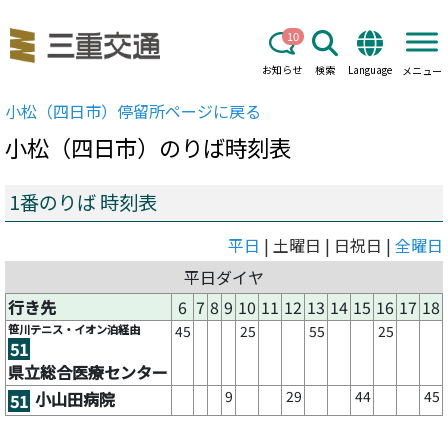
10
お知らせ
検索
Language
メニュー
小松（四日市）
停留所ページに戻る
小松（四日市）
のりば時刻表
1番のりば 時刻表
平日
| 土曜日 | 日祝日 |
全曜日
平日ダイヤ
行き先
6
7
8
9
10
11
12
13
14
15
16
17
18
笹川テニス・イオン泊経由
45
25
55
25
51
県立総合医療センター
9
29
44
45
小山田病院
51