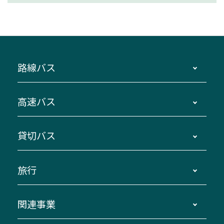
路線バス
時刻・運賃・停留所・路線図・冊子型時刻表
高速バス
主要停留所案内図・時刻表
地区別路線図
鳥羽・伊勢・県内各地 ～東京・埼玉
貸切バス
路線バスのご利用方法
南紀・VISON～横浜・東京・埼玉
運賃・乗車券・乗車券発売窓口
四日市～京都
観光バスの種類・設備
旅行
三重交通接近情報バスロケーションシステム
伊賀～名古屋
貸切バスのご利用について
ダイヤ改正情報
長島温泉～名古屋・栄
よくあるご質問
バスツアー・旅行
関連事業
迂回・休止について
南紀～VISON～名古屋
お問い合わせ
貸切バス団体旅行
臨時バスについて
湯の山温泉～名古屋