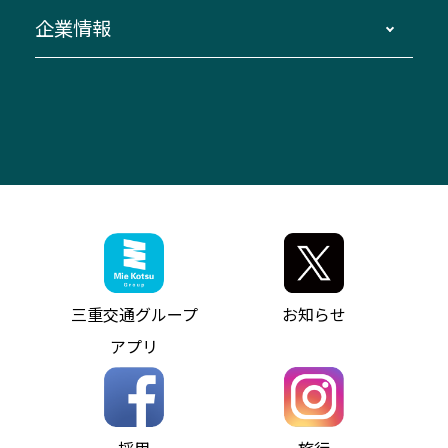
窓口案内
生命保険・損害保険
企業情報
伊勢二見鳥羽周遊バスCANばす
桑名・長島温泉・金城ふ頭駅～中部国際空港
美し国周遊ばす
自家用自動車車両運行管理
「みえブルーライン」（三重大学病院直通バ
（休止中）
よくあるご質問
大型自動車車検鈑金
会社情報
ス）
四日市～中部国際空港（休止中）
お問い合わせ
バス・タクシー交通広告
IR・決算情報
アンパンマンミュージアムバス
その他の高速バス
ITサービス（RPA業務自動化支援）
三重交通の取組み・CSR
VISON（ヴィソン）へのアクセス
異常事態発生時のお願い
観光コンサルティング
採用情報
神都ライナー
お客様駐車場のご案内
月極駐車場（津市内）
三重交通公式キャラクター
ミジュマルの電気バス
フリーWi-Fiサービスについて（高速バス）
ザ・バスコレクション三重交通バスセット
ファンコーナー
ミジュマルのラッピングバス（鈴鹿管内）
アイコンの説明
三重交通公式グッズ
お問い合わせ
参宮バス
インターネット予約
お知らせ・最新情報一覧
三重交通グループ
お知らせ
神都バス
よくあるご質問
ニュースリリース
アプリ
パールシャトル
お問い合わせ
お問い合わせ
バス情報の見える化
個人情報保護方針
コミュニティバス
ソーシャルメディア運用ポリシー
バス・タクシー交通広告
採用
旅行