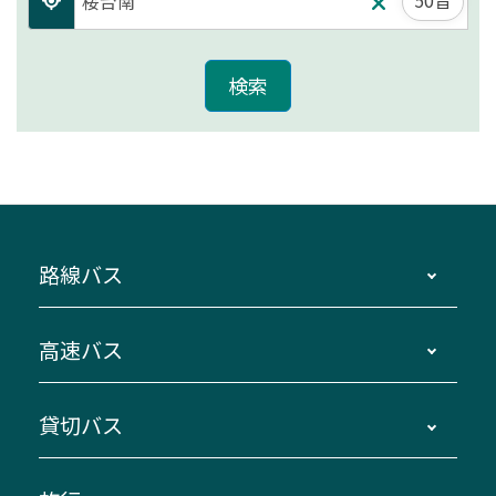
路線バス
時刻・運賃・停留所・路線図・冊子型時刻表
高速バス
主要停留所案内図・時刻表
地区別路線図
鳥羽・伊勢・県内各地 ～東京・埼玉
貸切バス
路線バスのご利用方法
南紀・VISON～横浜・東京・埼玉
運賃・乗車券・乗車券発売窓口
四日市～京都
観光バスの種類・設備