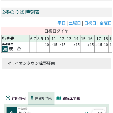
2番のりば 時刻表
平日
|
土曜日
|
日祝日
|
全曜日
日祝日ダイヤ
行き先
6
7
8
9
10
11
12
13
14
15
16
17
18
1
高速経由
10
15
15
15
15
15
10
1
イ
イ
イ
イ
イ
桜 台
30
イ
: イオンタウン菰野経由
経路情報
停留所情報
路線図情報
停留所名
50音