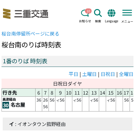
10
お知らせ
検索
Language
メニュー
桜台南
停留所ページに戻る
桜台南
のりば時刻表
1番のりば 時刻表
平日
|
土曜日
|
日祝日
|
全曜日
日祝日ダイヤ
行き先
6
7
8
9
10
11
12
13
14
15
16
17
1
高速経由
36
26
56
56
56
56
56
56
5
イ
イ
イ
イ
名古屋
30
56
イ
: イオンタウン菰野経由