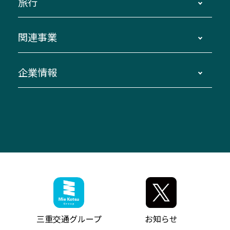
旅行
三重交通接近情報バスロケーションシステム
伊賀～名古屋
貸切バスのご利用について
ダイヤ改正情報
長島温泉～名古屋・栄
よくあるご質問
バスツアー・旅行
関連事業
迂回・休止について
南紀～VISON～名古屋
お問い合わせ
貸切バス団体旅行
臨時バスについて
湯の山温泉～名古屋
窓口案内
生命保険・損害保険
企業情報
伊勢二見鳥羽周遊バスCANばす
桑名・長島温泉・金城ふ頭駅～中部国際空港
美し国周遊ばす
自家用自動車車両運行管理
「みえブルーライン」（三重大学病院直通バ
（休止中）
よくあるご質問
大型自動車車検鈑金
会社情報
ス）
四日市～中部国際空港（休止中）
お問い合わせ
バス・タクシー交通広告
IR・決算情報
アンパンマンミュージアムバス
その他の高速バス
ITサービス（RPA業務自動化支援）
三重交通の取組み・CSR
VISON（ヴィソン）へのアクセス
異常事態発生時のお願い
観光コンサルティング
採用情報
神都ライナー
お客様駐車場のご案内
月極駐車場（津市内）
三重交通公式キャラクター
ミジュマルの電気バス
フリーWi-Fiサービスについて（高速バス）
ザ・バスコレクション三重交通バスセット
ファンコーナー
ミジュマルのラッピングバス（鈴鹿管内）
アイコンの説明
三重交通公式グッズ
お問い合わせ
参宮バス
インターネット予約
お知らせ・最新情報一覧
三重交通グループ
お知らせ
神都バス
よくあるご質問
ニュースリリース