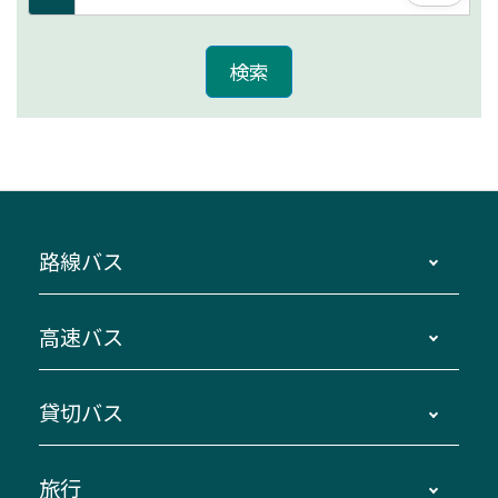
路線バス
時刻・運賃・停留所・路線図・冊子型時刻表
高速バス
主要停留所案内図・時刻表
地区別路線図
鳥羽・伊勢・県内各地 ～東京・埼玉
貸切バス
路線バスのご利用方法
南紀・VISON～横浜・東京・埼玉
運賃・乗車券・乗車券発売窓口
四日市～京都
観光バスの種類・設備
旅行
三重交通接近情報バスロケーションシステム