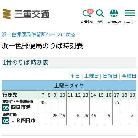
10
お知らせ
検索
Language
メニュー
浜一色郵便局
停留所ページに戻る
浜一色郵便局
のりば時刻表
1番のりば 時刻表
平日
|
土曜日
|
日祝日
|
全曜日
土曜日ダイヤ
行き先
7
8
9
10
11
12
13
14
15
16
17
18
19
東新町・千歳町経由
45
25
四日市港
99
東新町経由
25
45
5
25
45
5
5
ＪＲ四日市
05