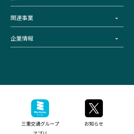
伊賀～名古屋
貸切バスのご利用について
ダイヤ改正情報
長島温泉～名古屋・栄
よくあるご質問
バスツアー・旅行
関連事業
迂回・休止について
南紀～VISON～名古屋
お問い合わせ
貸切バス団体旅行
臨時バスについて
湯の山温泉～名古屋
窓口案内
生命保険・損害保険
企業情報
伊勢二見鳥羽周遊バスCANばす
桑名・長島温泉・金城ふ頭駅～中部国際空港
美し国周遊ばす
自家用自動車車両運行管理
「みえブルーライン」（三重大学病院直通バ
（休止中）
よくあるご質問
大型自動車車検鈑金
会社情報
ス）
四日市～中部国際空港（休止中）
お問い合わせ
バス・タクシー交通広告
IR・決算情報
アンパンマンミュージアムバス
その他の高速バス
ITサービス（RPA業務自動化支援）
三重交通の取組み・CSR
VISON（ヴィソン）へのアクセス
異常事態発生時のお願い
観光コンサルティング
採用情報
神都ライナー
お客様駐車場のご案内
月極駐車場（津市内）
三重交通公式キャラクター
ミジュマルの電気バス
フリーWi-Fiサービスについて（高速バス）
ザ・バスコレクション三重交通バスセット
ファンコーナー
ミジュマルのラッピングバス（鈴鹿管内）
アイコンの説明
三重交通公式グッズ
お問い合わせ
参宮バス
インターネット予約
お知らせ・最新情報一覧
三重交通グループ
お知らせ
神都バス
よくあるご質問
ニュースリリース
アプリ
パールシャトル