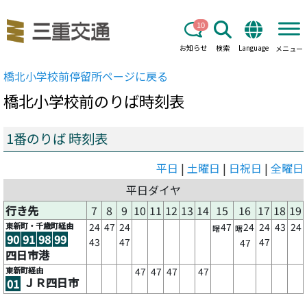
10
お知らせ
検索
Language
メニュー
橋北小学校前
停留所ページに戻る
橋北小学校前
のりば時刻表
1番のりば 時刻表
平日
|
土曜日
|
日祝日
|
全曜日
平日ダイヤ
行き先
7
8
9
10
11
12
13
14
15
16
17
18
19
東新町・千歳町経由
24
47
24
47
24
24
43
24
曙
曙
90
91
98
99
43
47
47
47
四日市港
東新町経由
47
47
47
47
ＪＲ四日市
01