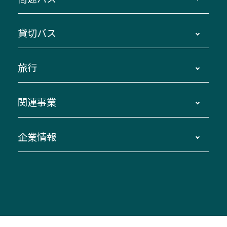
主要停留所案内図・時刻表
地区別路線図
鳥羽・伊勢・県内各地 ～東京・埼玉
貸切バス
路線バスのご利用方法
南紀・VISON～横浜・東京・埼玉
運賃・乗車券・乗車券発売窓口
四日市～京都
観光バスの種類・設備
旅行
三重交通接近情報バスロケーションシステム
伊賀～名古屋
貸切バスのご利用について
ダイヤ改正情報
長島温泉～名古屋・栄
よくあるご質問
バスツアー・旅行
関連事業
迂回・休止について
南紀～VISON～名古屋
お問い合わせ
貸切バス団体旅行
臨時バスについて
湯の山温泉～名古屋
窓口案内
生命保険・損害保険
企業情報
伊勢二見鳥羽周遊バスCANばす
桑名・長島温泉・金城ふ頭駅～中部国際空港
美し国周遊ばす
自家用自動車車両運行管理
「みえブルーライン」（三重大学病院直通バ
（休止中）
よくあるご質問
大型自動車車検鈑金
会社情報
ス）
四日市～中部国際空港（休止中）
お問い合わせ
バス・タクシー交通広告
IR・決算情報
アンパンマンミュージアムバス
その他の高速バス
ITサービス（RPA業務自動化支援）
三重交通の取組み・CSR
VISON（ヴィソン）へのアクセス
異常事態発生時のお願い
観光コンサルティング
採用情報
神都ライナー
お客様駐車場のご案内
月極駐車場（津市内）