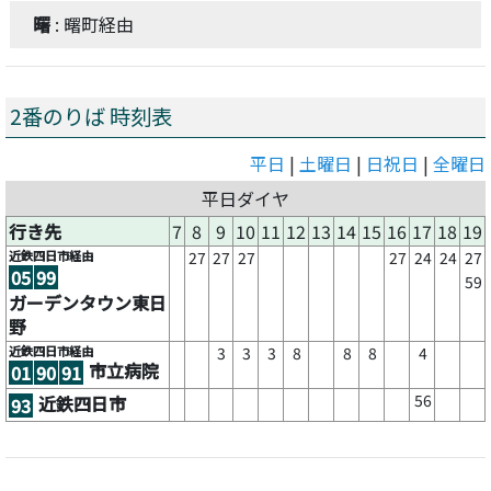
曙
: 曙町経由
2番のりば 時刻表
平日
|
土曜日
|
日祝日
|
全曜日
平日ダイヤ
行き先
7
8
9
10
11
12
13
14
15
16
17
18
19
近鉄四日市経由
27
27
27
27
24
24
27
05
99
59
ガーデンタウン東日
野
近鉄四日市経由
3
3
3
8
8
8
4
市立病院
01
90
91
56
近鉄四日市
93