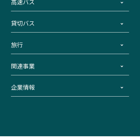
高速バス
主要停留所案内図・時刻表
地区別路線図
鳥羽・伊勢・県内各地 ～東京・埼玉
貸切バス
路線バスのご利用方法
南紀・VISON～横浜・東京・埼玉
運賃・乗車券・乗車券発売窓口
四日市～京都
観光バスの種類・設備
旅行
三重交通接近情報バスロケーションシステム
伊賀～名古屋
貸切バスのご利用について
ダイヤ改正情報
長島温泉～名古屋・栄
よくあるご質問
バスツアー・旅行
関連事業
迂回・休止について
南紀～VISON～名古屋
お問い合わせ
貸切バス団体旅行
臨時バスについて
湯の山温泉～名古屋
窓口案内
生命保険・損害保険
企業情報
伊勢二見鳥羽周遊バスCANばす
桑名・長島温泉・金城ふ頭駅～中部国際空港
美し国周遊ばす
自家用自動車車両運行管理
「みえブルーライン」（三重大学病院直通バ
（休止中）
よくあるご質問
大型自動車車検鈑金
会社情報
ス）
四日市～中部国際空港（休止中）
お問い合わせ
バス・タクシー交通広告
IR・決算情報
アンパンマンミュージアムバス
その他の高速バス
ITサービス（RPA業務自動化支援）
三重交通の取組み・CSR
VISON（ヴィソン）へのアクセス
異常事態発生時のお願い
観光コンサルティング
採用情報
神都ライナー
お客様駐車場のご案内