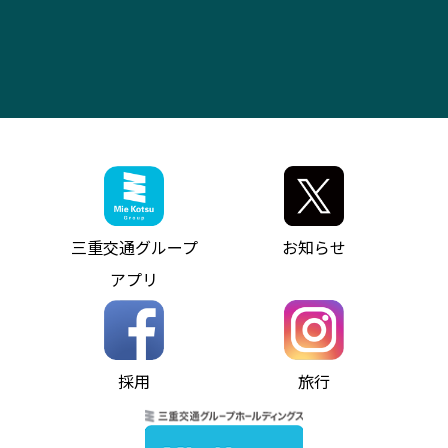
よくあるご質問
大型自動車車検鈑金
会社情報
ス）
四日市～中部国際空港（休止中）
お問い合わせ
バス・タクシー交通広告
IR・決算情報
アンパンマンミュージアムバス
その他の高速バス
ITサービス（RPA業務自動化支援）
三重交通の取組み・CSR
VISON（ヴィソン）へのアクセス
異常事態発生時のお願い
観光コンサルティング
採用情報
神都ライナー
お客様駐車場のご案内
月極駐車場（津市内）
三重交通公式キャラクター
ミジュマルの電気バス
フリーWi-Fiサービスについて（高速バス）
ザ・バスコレクション三重交通バスセット
ファンコーナー
ミジュマルのラッピングバス（鈴鹿管内）
アイコンの説明
三重交通公式グッズ
お問い合わせ
参宮バス
インターネット予約
お知らせ・最新情報一覧
三重交通グループ
お知らせ
神都バス
よくあるご質問
ニュースリリース
アプリ
パールシャトル
お問い合わせ
お問い合わせ
バス情報の見える化
個人情報保護方針
コミュニティバス
ソーシャルメディア運用ポリシー
バス・タクシー交通広告
採用
旅行
ホームページのご利用にあたって
異常事態発生時のお願い
Notes for Using this Website
よくあるご質問