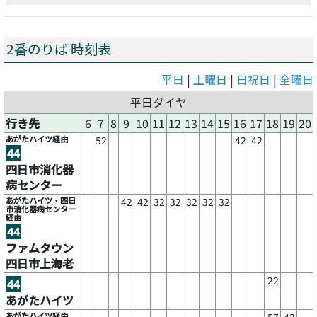
2番のりば 時刻表
平日
|
土曜日
|
日祝日
|
全曜日
平日ダイヤ
行き先
6
7
8
9
10
11
12
13
14
15
16
17
18
19
20
あがたハイツ経由
52
42
42
44
四日市消化器
病センター
あがたハイツ・四日
42
42
32
32
32
32
32
市消化器病センター
経由
44
ファムタウン
四日市上海老
22
44
あがたハイツ
あがたハイツ経由
57
42