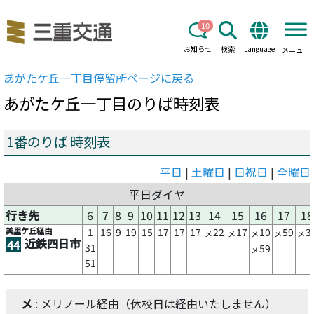
10
お知らせ
検索
Language
メニュー
あがたケ丘一丁目
停留所ページに戻る
あがたケ丘一丁目
のりば時刻表
1番のりば 時刻表
平日
|
土曜日
|
日祝日
|
全曜日
平日ダイヤ
行き先
6
7
8
9
10
11
12
13
14
15
16
17
18
美里ケ丘経由
1
16
9
19
15
17
17
17
22
17
10
59
3
メ
メ
メ
メ
メ
近鉄四日市
44
31
59
メ
51
メ
: メリノール経由（休校日は経由いたしません）