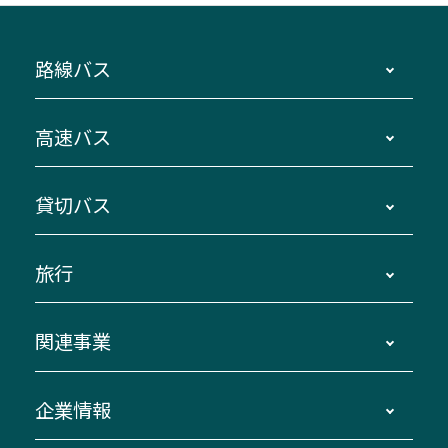
路線バス
時刻・運賃・停留所・路線図・冊子型時刻表
高速バス
主要停留所案内図・時刻表
地区別路線図
鳥羽・伊勢・県内各地 ～東京・埼玉
貸切バス
路線バスのご利用方法
南紀・VISON～横浜・東京・埼玉
運賃・乗車券・乗車券発売窓口
四日市～京都
観光バスの種類・設備
旅行
三重交通接近情報バスロケーションシステム
伊賀～名古屋
貸切バスのご利用について
ダイヤ改正情報
長島温泉～名古屋・栄
よくあるご質問
バスツアー・旅行
関連事業
迂回・休止について
南紀～VISON～名古屋
お問い合わせ
貸切バス団体旅行
臨時バスについて
湯の山温泉～名古屋
窓口案内
生命保険・損害保険
企業情報
伊勢二見鳥羽周遊バスCANばす
桑名・長島温泉・金城ふ頭駅～中部国際空港
美し国周遊ばす
自家用自動車車両運行管理
「みえブルーライン」（三重大学病院直通バ
（休止中）