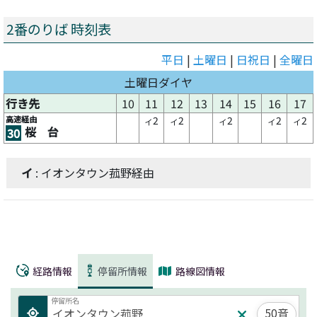
2番のりば 時刻表
平日
|
土曜日
|
日祝日
|
全曜日
土曜日ダイヤ
行き先
10
11
12
13
14
15
16
17
高速経由
2
2
2
2
2
イ
イ
イ
イ
イ
桜 台
30
イ
: イオンタウン菰野経由
経路情報
停留所情報
路線図情報
停留所名
50音