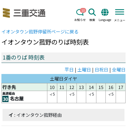
10
お知らせ
検索
Language
メニュー
イオンタウン菰野
停留所ページに戻る
イオンタウン菰野
のりば時刻表
1番のりば 時刻表
平日
|
土曜日
|
日祝日
|
全曜日
土曜日ダイヤ
行き先
10
11
12
13
14
15
16
17
高速経由
5
5
5
5
イ
イ
イ
イ
名古屋
30
イ
: イオンタウン菰野経由