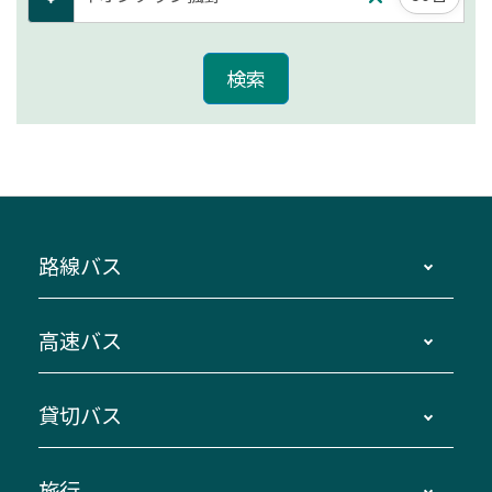
路線バス
時刻・運賃・停留所・路線図・冊子型時刻表
高速バス
主要停留所案内図・時刻表
地区別路線図
鳥羽・伊勢・県内各地 ～東京・埼玉
貸切バス
路線バスのご利用方法
南紀・VISON～横浜・東京・埼玉
運賃・乗車券・乗車券発売窓口
四日市～京都
観光バスの種類・設備
旅行