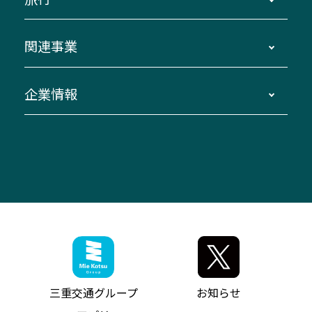
三重交通接近情報バスロケーションシステム
伊賀～名古屋
貸切バスのご利用について
ダイヤ改正情報
長島温泉～名古屋・栄
よくあるご質問
バスツアー・旅行
関連事業
迂回・休止について
南紀～VISON～名古屋
お問い合わせ
貸切バス団体旅行
臨時バスについて
湯の山温泉～名古屋
窓口案内
生命保険・損害保険
企業情報
伊勢二見鳥羽周遊バスCANばす
桑名・長島温泉・金城ふ頭駅～中部国際空港
美し国周遊ばす
自家用自動車車両運行管理
「みえブルーライン」（三重大学病院直通バ
（休止中）
よくあるご質問
大型自動車車検鈑金
会社情報
ス）
四日市～中部国際空港（休止中）
お問い合わせ
バス・タクシー交通広告
IR・決算情報
アンパンマンミュージアムバス
その他の高速バス
ITサービス（RPA業務自動化支援）
三重交通の取組み・CSR
VISON（ヴィソン）へのアクセス
異常事態発生時のお願い
観光コンサルティング
採用情報
神都ライナー
お客様駐車場のご案内
月極駐車場（津市内）
三重交通公式キャラクター
ミジュマルの電気バス
フリーWi-Fiサービスについて（高速バス）
ザ・バスコレクション三重交通バスセット
ファンコーナー
ミジュマルのラッピングバス（鈴鹿管内）
アイコンの説明
三重交通公式グッズ
お問い合わせ
参宮バス
インターネット予約
お知らせ・最新情報一覧
三重交通グループ
お知らせ
神都バス
よくあるご質問
ニュースリリース