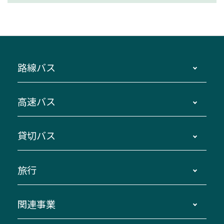
路線バス
時刻・運賃・停留所・路線図・冊子型時刻表
高速バス
主要停留所案内図・時刻表
地区別路線図
鳥羽・伊勢・県内各地 ～東京・埼玉
貸切バス
路線バスのご利用方法
南紀・VISON～横浜・東京・埼玉
運賃・乗車券・乗車券発売窓口
四日市～京都
観光バスの種類・設備
旅行
三重交通接近情報バスロケーションシステム
伊賀～名古屋
貸切バスのご利用について
ダイヤ改正情報
長島温泉～名古屋・栄
よくあるご質問
バスツアー・旅行
関連事業
迂回・休止について
南紀～VISON～名古屋
お問い合わせ
貸切バス団体旅行
臨時バスについて
湯の山温泉～名古屋