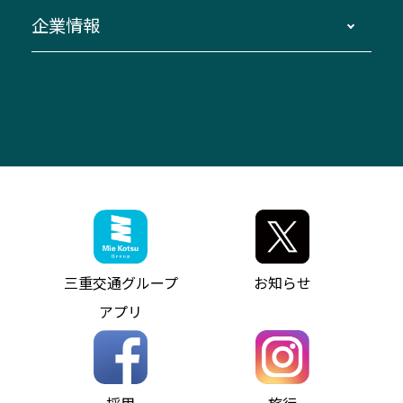
窓口案内
生命保険・損害保険
企業情報
伊勢二見鳥羽周遊バスCANばす
桑名・長島温泉・金城ふ頭駅～中部国際空港
美し国周遊ばす
自家用自動車車両運行管理
「みえブルーライン」（三重大学病院直通バ
（休止中）
よくあるご質問
大型自動車車検鈑金
会社情報
ス）
四日市～中部国際空港（休止中）
お問い合わせ
バス・タクシー交通広告
IR・決算情報
アンパンマンミュージアムバス
その他の高速バス
ITサービス（RPA業務自動化支援）
三重交通の取組み・CSR
VISON（ヴィソン）へのアクセス
異常事態発生時のお願い
観光コンサルティング
採用情報
神都ライナー
お客様駐車場のご案内
月極駐車場（津市内）
三重交通公式キャラクター
ミジュマルの電気バス
フリーWi-Fiサービスについて（高速バス）
ザ・バスコレクション三重交通バスセット
ファンコーナー
ミジュマルのラッピングバス（鈴鹿管内）
アイコンの説明
三重交通公式グッズ
お問い合わせ
参宮バス
インターネット予約
お知らせ・最新情報一覧
三重交通グループ
お知らせ
神都バス
よくあるご質問
ニュースリリース
アプリ
パールシャトル
お問い合わせ
お問い合わせ
バス情報の見える化
個人情報保護方針
コミュニティバス
ソーシャルメディア運用ポリシー
バス・タクシー交通広告
採用
旅行