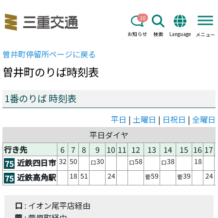
10
お知らせ
検索
Language
メニュー
曽井町
停留所ページに戻る
曽井町
のりば時刻表
1番のりば 時刻表
平日
|
土曜日
|
日祝日
|
全曜日
平日ダイヤ
行き先
6
7
8
9
10
11
12
13
14
15
16
17
32
50
30
58
38
18
近鉄四日市
75
口
口
口
18
51
24
59
39
24
近鉄高角駅
75
菅
菅
口
: イオン尾平店経由
菅
: 菅原町経由