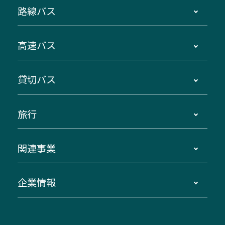
路線バス
時刻・運賃・停留所・路線図・冊子型時刻表
高速バス
主要停留所案内図・時刻表
地区別路線図
鳥羽・伊勢・県内各地 ～東京・埼玉
貸切バス
路線バスのご利用方法
南紀・VISON～横浜・東京・埼玉
運賃・乗車券・乗車券発売窓口
四日市～京都
観光バスの種類・設備
旅行
三重交通接近情報バスロケーションシステム
伊賀～名古屋
貸切バスのご利用について
ダイヤ改正情報
長島温泉～名古屋・栄
よくあるご質問
バスツアー・旅行
関連事業
迂回・休止について
南紀～VISON～名古屋
お問い合わせ
貸切バス団体旅行
臨時バスについて
湯の山温泉～名古屋
窓口案内
生命保険・損害保険
企業情報
伊勢二見鳥羽周遊バスCANばす
桑名・長島温泉・金城ふ頭駅～中部国際空港
美し国周遊ばす
自家用自動車車両運行管理
「みえブルーライン」（三重大学病院直通バ
（休止中）
よくあるご質問
大型自動車車検鈑金
会社情報
ス）
四日市～中部国際空港（休止中）
お問い合わせ
バス・タクシー交通広告
IR・決算情報