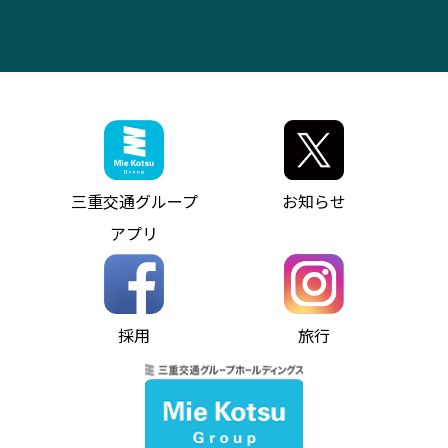
アンパンマンミュージアムバス
その他の高速バス
ITサービス（RPA業務自動化支援）
三重交通の取組み・CSR
VISON（ヴィソン）へのアクセス
異常事態発生時のお願い
観光コンサルティング
採用情報
神都ライナー
お客様駐車場のご案内
月極駐車場（津市内）
三重交通公式キャラクター
ミジュマルの電気バス
フリーWi-Fiサービスについて（高速バス）
ザ・バスコレクション三重交通バスセット
ファンコーナー
ミジュマルのラッピングバス（鈴鹿管内）
アイコンの説明
三重交通公式グッズ
お問い合わせ
参宮バス
インターネット予約
お知らせ・最新情報一覧
三重交通グループ
お知らせ
神都バス
よくあるご質問
ニュースリリース
アプリ
パールシャトル
お問い合わせ
お問い合わせ
バス情報の見える化
個人情報保護方針
コミュニティバス
ソーシャルメディア運用ポリシー
バス・タクシー交通広告
採用
旅行
ホームページのご利用にあたって
異常事態発生時のお願い
Notes for Using this Website
よくあるご質問
推奨環境
お問い合わせ
よくあるご質問