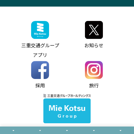
観光コンサルティング
採用情報
神都ライナー
お客様駐車場のご案内
月極駐車場（津市内）
三重交通公式キャラクター
ミジュマルの電気バス
フリーWi-Fiサービスについて（高速バス）
ザ・バスコレクション三重交通バスセット
ファンコーナー
ミジュマルのラッピングバス（鈴鹿管内）
アイコンの説明
三重交通公式グッズ
お問い合わせ
参宮バス
インターネット予約
お知らせ・最新情報一覧
三重交通グループ
お知らせ
神都バス
よくあるご質問
ニュースリリース
アプリ
パールシャトル
お問い合わせ
お問い合わせ
バス情報の見える化
個人情報保護方針
コミュニティバス
ソーシャルメディア運用ポリシー
バス・タクシー交通広告
採用
旅行
ホームページのご利用にあたって
異常事態発生時のお願い
Notes for Using this Website
よくあるご質問
推奨環境
お問い合わせ
よくあるご質問
サイトマップ
© Mie Kotsu Co.,Ltd.