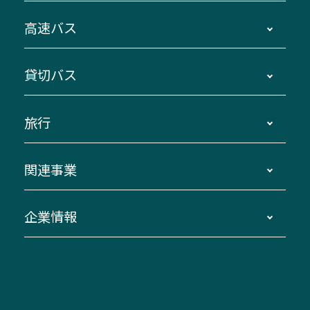
時刻・運賃・停留所・路線図・冊子型時刻表
高速バス
主要停留所案内図・時刻表
地区別路線図
鳥羽・伊勢・県内各地 ～東京・埼玉
貸切バス
路線バスのご利用方法
南紀・VISON～横浜・東京・埼玉
運賃・乗車券・乗車券発売窓口
四日市～京都
観光バスの種類・設備
旅行
三重交通接近情報バスロケーションシステム
伊賀～名古屋
貸切バスのご利用について
ダイヤ改正情報
長島温泉～名古屋・栄
よくあるご質問
バスツアー・旅行
関連事業
迂回・休止について
南紀～VISON～名古屋
お問い合わせ
貸切バス団体旅行
臨時バスについて
湯の山温泉～名古屋
窓口案内
生命保険・損害保険
企業情報
伊勢二見鳥羽周遊バスCANばす
桑名・長島温泉・金城ふ頭駅～中部国際空港
美し国周遊ばす
自家用自動車車両運行管理
「みえブルーライン」（三重大学病院直通バ
（休止中）
よくあるご質問
大型自動車車検鈑金
会社情報
ス）
四日市～中部国際空港（休止中）
お問い合わせ
バス・タクシー交通広告
IR・決算情報
アンパンマンミュージアムバス
その他の高速バス
ITサービス（RPA業務自動化支援）
三重交通の取組み・CSR
VISON（ヴィソン）へのアクセス
異常事態発生時のお願い