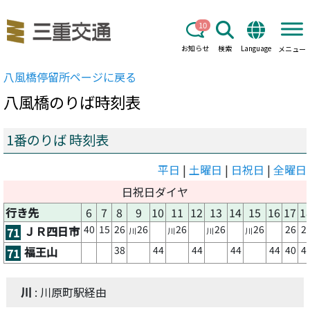
10
お知らせ
検索
Language
メニュー
八風橋
停留所ページに戻る
八風橋
のりば時刻表
1番のりば 時刻表
平日
|
土曜日
|
日祝日
|
全曜日
日祝日ダイヤ
行き先
6
7
8
9
10
11
12
13
14
15
16
17
1
40
15
26
26
26
26
26
26
2
ＪＲ四日市
71
川
川
川
川
38
44
44
44
44
40
4
福王山
71
川
: 川原町駅経由