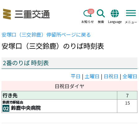
10
お知らせ
検索
Language
メニュー
安塚口（三交鈴鹿）
停留所ページに戻る
安塚口（三交鈴鹿）
のりば時刻表
2番のりば 時刻表
平日
|
土曜日
|
日祝日
|
全曜日
日祝日ダイヤ
行き先
7
鈴鹿市駅経由
15
鈴鹿中央病院
02