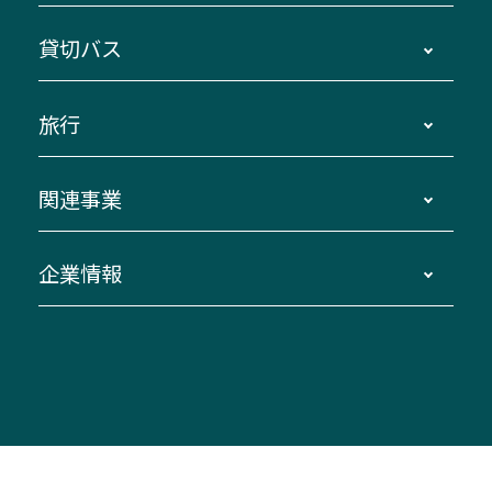
地区別路線図
鳥羽・伊勢・県内各地 ～東京・埼玉
貸切バス
路線バスのご利用方法
南紀・VISON～横浜・東京・埼玉
運賃・乗車券・乗車券発売窓口
四日市～京都
観光バスの種類・設備
旅行
三重交通接近情報バスロケーションシステム
伊賀～名古屋
貸切バスのご利用について
ダイヤ改正情報
長島温泉～名古屋・栄
よくあるご質問
バスツアー・旅行
関連事業
迂回・休止について
南紀～VISON～名古屋
お問い合わせ
貸切バス団体旅行
臨時バスについて
湯の山温泉～名古屋
窓口案内
生命保険・損害保険
企業情報
伊勢二見鳥羽周遊バスCANばす
桑名・長島温泉・金城ふ頭駅～中部国際空港
美し国周遊ばす
自家用自動車車両運行管理
「みえブルーライン」（三重大学病院直通バ
（休止中）
よくあるご質問
大型自動車車検鈑金
会社情報
ス）
四日市～中部国際空港（休止中）
お問い合わせ
バス・タクシー交通広告
IR・決算情報
アンパンマンミュージアムバス
その他の高速バス
ITサービス（RPA業務自動化支援）
三重交通の取組み・CSR
VISON（ヴィソン）へのアクセス
異常事態発生時のお願い
観光コンサルティング
採用情報
神都ライナー
お客様駐車場のご案内
月極駐車場（津市内）
三重交通公式キャラクター
ミジュマルの電気バス
フリーWi-Fiサービスについて（高速バス）