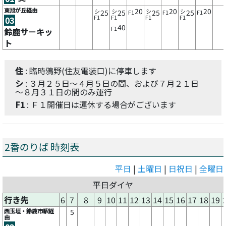
東旭が丘経由
20
20
20
シ
シ
シ
シ
25
25
25
25
F1
F1
F1
F1
F1
F1
F1
03
40
F1
鈴鹿サ－キッ
ト
住
: 臨時鴉野(住友電装口)に停車します
シ
: ３月２５日～４月５日の間、および７月２１日
～８月３１日の間のみ運行
F1
: Ｆ１開催日は運休する場合がございます
2番のりば 時刻表
平日
|
土曜日
|
日祝日
|
全曜日
平日ダイヤ
行き先
6
7
8
9
10
11
12
13
14
15
16
17
18
19
西玉垣・鈴鹿市駅経
5
由