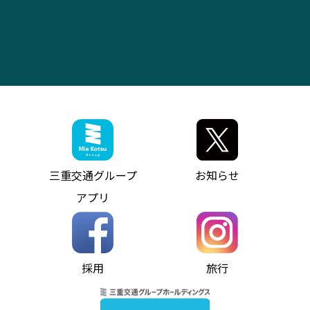
（休止中）
よくあるご質問
大型自動車車検鈑金
会社情報
ス）
四日市～中部国際空港（休止中）
お問い合わせ
バス・タクシー交通広告
IR・決算情報
アンパンマンミュージアムバス
その他の高速バス
ITサービス（RPA業務自動化支援）
三重交通の取組み・CSR
VISON（ヴィソン）へのアクセス
異常事態発生時のお願い
観光コンサルティング
採用情報
神都ライナー
お客様駐車場のご案内
月極駐車場（津市内）
三重交通公式キャラクター
ミジュマルの電気バス
フリーWi-Fiサービスについて（高速バス）
ザ・バスコレクション三重交通バスセット
ファンコーナー
ミジュマルのラッピングバス（鈴鹿管内）
アイコンの説明
三重交通公式グッズ
お問い合わせ
参宮バス
インターネット予約
お知らせ・最新情報一覧
三重交通グループ
お知らせ
神都バス
よくあるご質問
ニュースリリース
アプリ
パールシャトル
お問い合わせ
お問い合わせ
バス情報の見える化
個人情報保護方針
コミュニティバス
ソーシャルメディア運用ポリシー
バス・タクシー交通広告
採用
旅行
ホームページのご利用にあたって
異常事態発生時のお願い
Notes for Using this Website
よくあるご質問