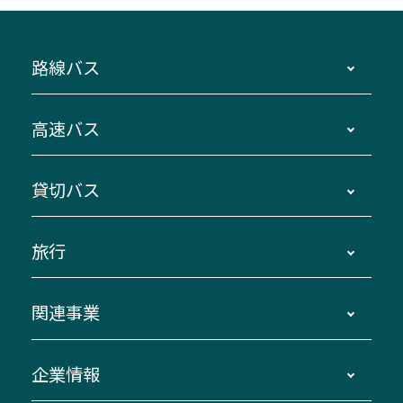
路線バス
時刻・運賃・停留所・路線図・冊子型時刻表
高速バス
主要停留所案内図・時刻表
地区別路線図
鳥羽・伊勢・県内各地 ～東京・埼玉
貸切バス
路線バスのご利用方法
南紀・VISON～横浜・東京・埼玉
運賃・乗車券・乗車券発売窓口
四日市～京都
観光バスの種類・設備
旅行
三重交通接近情報バスロケーションシステム
伊賀～名古屋
貸切バスのご利用について
ダイヤ改正情報
長島温泉～名古屋・栄
よくあるご質問
バスツアー・旅行
関連事業
迂回・休止について
南紀～VISON～名古屋
お問い合わせ
貸切バス団体旅行
臨時バスについて
湯の山温泉～名古屋
窓口案内
生命保険・損害保険
企業情報
伊勢二見鳥羽周遊バスCANばす
桑名・長島温泉・金城ふ頭駅～中部国際空港
美し国周遊ばす
自家用自動車車両運行管理
「みえブルーライン」（三重大学病院直通バ