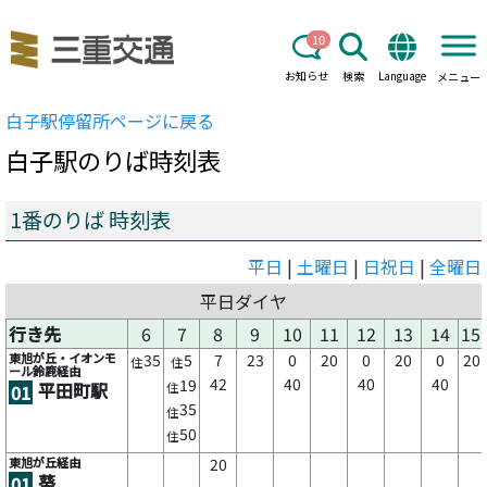
10
お知らせ
検索
Language
メニュー
白子駅
停留所ページに戻る
白子駅
のりば時刻表
1番のりば 時刻表
平日
|
土曜日
|
日祝日
|
全曜日
平日ダイヤ
行き先
6
7
8
9
10
11
12
13
14
15
東旭が丘・イオンモ
35
5
7
23
0
20
0
20
0
20
住
住
ール鈴鹿経由
42
40
40
40
19
平田町駅
住
01
35
住
50
住
東旭が丘経由
20
葵
01