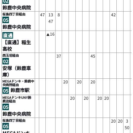
02
鈴鹿中央病院
桜島四丁目経由
47
13
8
42
05
47
鈴鹿中央病院
16
直通
▲
【直通】稲生
高校
西玉垣経由
37
45
02
安塚（鈴鹿車
庫）
MEGAドンキ・鈴鹿中
20
20
20
央病院経由
鈴鹿市駅
05
MEGAドンキUNY鈴
20
20
20
20
鹿店経由
05
鈴鹿中央病院
桜島四丁目経由
20
20
3
05
50
MEGAドンキ