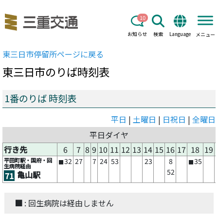
10
お知らせ
検索
Language
メニュー
東三日市
停留所ページに戻る
東三日市
のりば時刻表
1番のりば 時刻表
平日
|
土曜日
|
日祝日
|
全曜日
平日ダイヤ
行き先
6
7
8
9
10
11
12
13
14
15
16
17
18
19
平田町駅・国府・回
32
27
7
24
53
23
8
35
■
■
生病院経由
52
亀山駅
71
■
: 回生病院は経由しません