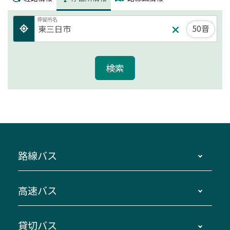
停留所名
50音
路線バス
時刻・運賃・停留所・路線図・冊子型時刻表
高速バス
主要停留所案内図・時刻表
地区別路線図
鳥羽・伊勢・県内各地 ～東京・埼玉
貸切バス