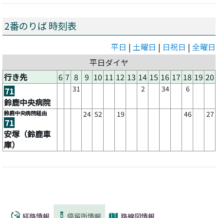
2番のりば 時刻表
平日
|
土曜日
|
日祝日
|
全曜日
平日ダイヤ
行き先
6
7
8
9
10
11
12
13
14
15
16
17
18
19
20
31
2
34
6
71
鈴鹿中央病院
鈴鹿中央病院経由
24
52
19
46
27
71
安塚（鈴鹿車
庫）
経路情報
停留所情報
路線図情報