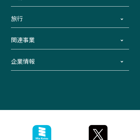
路線バスのご利用方法
南紀・VISON～横浜・東京・埼玉
運賃・乗車券・乗車券発売窓口
四日市～京都
観光バスの種類・設備
旅行
三重交通接近情報バスロケーションシステム
伊賀～名古屋
貸切バスのご利用について
ダイヤ改正情報
長島温泉～名古屋・栄
よくあるご質問
バスツアー・旅行
関連事業
迂回・休止について
南紀～VISON～名古屋
お問い合わせ
貸切バス団体旅行
臨時バスについて
湯の山温泉～名古屋
窓口案内
生命保険・損害保険
企業情報
伊勢二見鳥羽周遊バスCANばす
桑名・長島温泉・金城ふ頭駅～中部国際空港
美し国周遊ばす
自家用自動車車両運行管理
「みえブルーライン」（三重大学病院直通バ
（休止中）
よくあるご質問
大型自動車車検鈑金
会社情報
ス）
四日市～中部国際空港（休止中）
お問い合わせ
バス・タクシー交通広告
IR・決算情報
アンパンマンミュージアムバス
その他の高速バス
ITサービス（RPA業務自動化支援）
三重交通の取組み・CSR
VISON（ヴィソン）へのアクセス
異常事態発生時のお願い
観光コンサルティング
採用情報
神都ライナー
お客様駐車場のご案内
月極駐車場（津市内）
三重交通公式キャラクター
ミジュマルの電気バス
フリーWi-Fiサービスについて（高速バス）
ザ・バスコレクション三重交通バスセット
ファンコーナー
ミジュマルのラッピングバス（鈴鹿管内）
アイコンの説明
三重交通公式グッズ
お問い合わせ