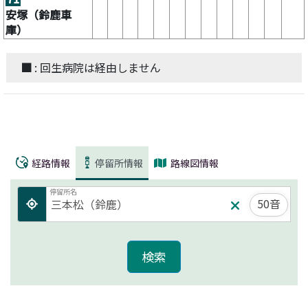
安塚（鈴鹿車
庫）
■
: 回生病院は経由しません
経路情報
停留所情報
路線図情報
停留所名
50音