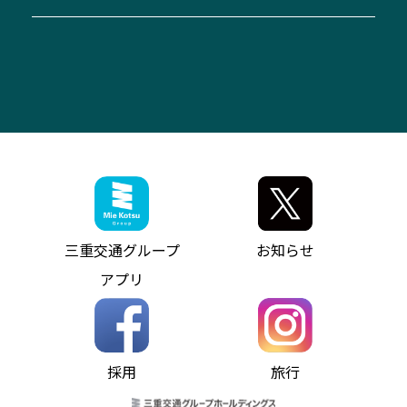
自家用自動車車両運行管理
「みえブルーライン」（三重大学病院直通バ
（休止中）
よくあるご質問
大型自動車車検鈑金
会社情報
ス）
四日市～中部国際空港（休止中）
お問い合わせ
バス・タクシー交通広告
IR・決算情報
アンパンマンミュージアムバス
その他の高速バス
ITサービス（RPA業務自動化支援）
三重交通の取組み・CSR
VISON（ヴィソン）へのアクセス
異常事態発生時のお願い
観光コンサルティング
採用情報
神都ライナー
お客様駐車場のご案内
月極駐車場（津市内）
三重交通公式キャラクター
ミジュマルの電気バス
フリーWi-Fiサービスについて（高速バス）
ザ・バスコレクション三重交通バスセット
ファンコーナー
ミジュマルのラッピングバス（鈴鹿管内）
アイコンの説明
三重交通公式グッズ
お問い合わせ
参宮バス
インターネット予約
お知らせ・最新情報一覧
三重交通グループ
お知らせ
神都バス
よくあるご質問
ニュースリリース
アプリ
パールシャトル
お問い合わせ
お問い合わせ
バス情報の見える化
個人情報保護方針
コミュニティバス
ソーシャルメディア運用ポリシー
バス・タクシー交通広告
採用
旅行
ホームページのご利用にあたって
異常事態発生時のお願い