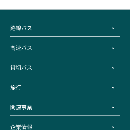
路線バス
時刻・運賃・停留所・路線図・冊子型時刻表
高速バス
主要停留所案内図・時刻表
地区別路線図
鳥羽・伊勢・県内各地 ～東京・埼玉
貸切バス
路線バスのご利用方法
南紀・VISON～横浜・東京・埼玉
運賃・乗車券・乗車券発売窓口
四日市～京都
観光バスの種類・設備
旅行
三重交通接近情報バスロケーションシステム
伊賀～名古屋
貸切バスのご利用について
ダイヤ改正情報
長島温泉～名古屋・栄
よくあるご質問
バスツアー・旅行
関連事業
迂回・休止について
南紀～VISON～名古屋
お問い合わせ
貸切バス団体旅行
臨時バスについて
湯の山温泉～名古屋
窓口案内
生命保険・損害保険
企業情報
伊勢二見鳥羽周遊バスCANばす
桑名・長島温泉・金城ふ頭駅～中部国際空港
美し国周遊ばす