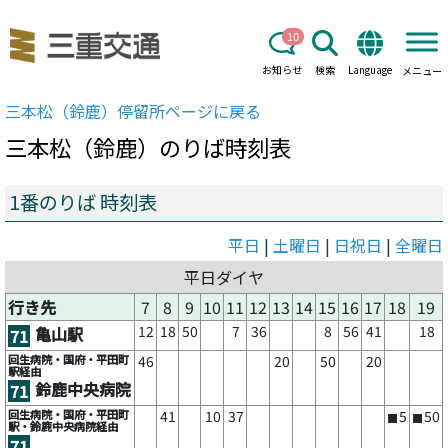
10
お知らせ
検索
Language
メニュー
三本松（鈴鹿）
停留所ページに戻る
三本松（鈴鹿）
のりば時刻表
1番のりば 時刻表
平日
|
土曜日
|
日祝日
|
全曜日
平日ダイヤ
行き先
7
8
9
10
11
12
13
14
15
16
17
18
19
12
18
50
7
36
8
56
41
18
亀山駅
71
回生病院・国府・平田町
46
20
50
20
駅経由
鈴鹿中央病院
71
回生病院・国府・平田町
41
10
37
5
50
■
■
駅・鈴鹿中央病院経由
71