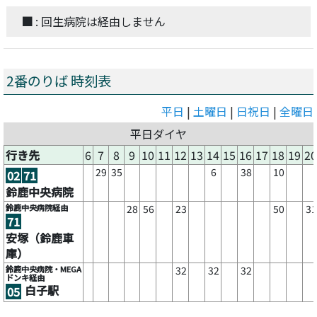
■
: 回生病院は経由しません
2番のりば 時刻表
平日
|
土曜日
|
日祝日
|
全曜日
平日ダイヤ
行き先
6
7
8
9
10
11
12
13
14
15
16
17
18
19
20
29
35
6
38
10
02
71
鈴鹿中央病院
鈴鹿中央病院経由
28
56
23
50
31
71
安塚（鈴鹿車
庫）
鈴鹿中央病院・MEGA
32
32
32
ドンキ経由
白子駅
05