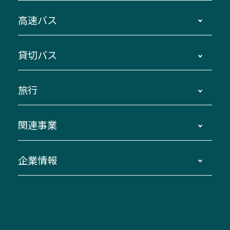
時刻・運賃・停留所・路線図・冊子型時刻表
高速バス
主要停留所案内図・時刻表
地区別路線図
鳥羽・伊勢・県内各地 ～東京・埼玉
貸切バス
路線バスのご利用方法
南紀・VISON～横浜・東京・埼玉
運賃・乗車券・乗車券発売窓口
四日市～京都
観光バスの種類・設備
旅行
三重交通接近情報バスロケーションシステム
伊賀～名古屋
貸切バスのご利用について
ダイヤ改正情報
長島温泉～名古屋・栄
よくあるご質問
バスツアー・旅行
関連事業
迂回・休止について
南紀～VISON～名古屋
お問い合わせ
貸切バス団体旅行
臨時バスについて
湯の山温泉～名古屋
窓口案内
生命保険・損害保険
企業情報
伊勢二見鳥羽周遊バスCANばす
桑名・長島温泉・金城ふ頭駅～中部国際空港
美し国周遊ばす
自家用自動車車両運行管理
「みえブルーライン」（三重大学病院直通バ
（休止中）
よくあるご質問
大型自動車車検鈑金
会社情報
ス）
四日市～中部国際空港（休止中）
お問い合わせ
バス・タクシー交通広告
IR・決算情報
アンパンマンミュージアムバス
その他の高速バス
ITサービス（RPA業務自動化支援）
三重交通の取組み・CSR
VISON（ヴィソン）へのアクセス
異常事態発生時のお願い