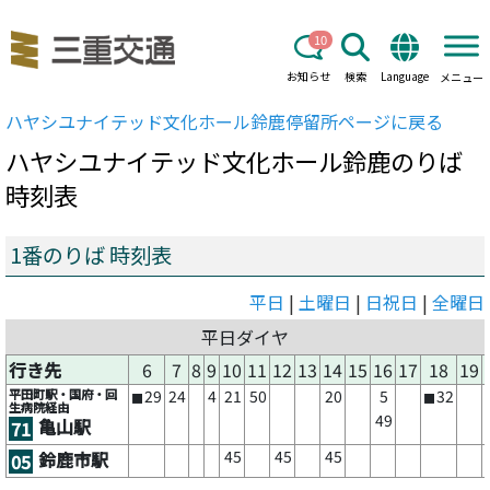
10
お知らせ
検索
Language
メニュー
ハヤシユナイテッド文化ホール鈴鹿
停留所ページに戻る
ハヤシユナイテッド文化ホール鈴鹿
のりば
時刻表
1番のりば 時刻表
平日
|
土曜日
|
日祝日
|
全曜日
平日ダイヤ
行き先
6
7
8
9
10
11
12
13
14
15
16
17
18
19
平田町駅・国府・回
29
24
4
21
50
20
5
32
■
■
生病院経由
49
亀山駅
71
45
45
45
鈴鹿市駅
05