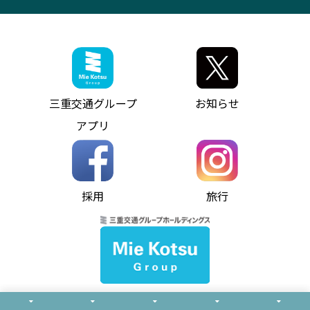
観光コンサルティング
採用情報
神都ライナー
お客様駐車場のご案内
月極駐車場（津市内）
三重交通公式キャラクター
ミジュマルの電気バス
フリーWi-Fiサービスについて（高速バス）
ザ・バスコレクション三重交通バスセット
ファンコーナー
ミジュマルのラッピングバス（鈴鹿管内）
アイコンの説明
三重交通公式グッズ
お問い合わせ
参宮バス
インターネット予約
お知らせ・最新情報一覧
三重交通グループ
お知らせ
神都バス
よくあるご質問
ニュースリリース
アプリ
パールシャトル
お問い合わせ
お問い合わせ
バス情報の見える化
個人情報保護方針
コミュニティバス
ソーシャルメディア運用ポリシー
バス・タクシー交通広告
採用
旅行
ホームページのご利用にあたって
異常事態発生時のお願い
Notes for Using this Website
よくあるご質問
推奨環境
お問い合わせ
よくあるご質問
サイトマップ
© Mie Kotsu Co.,Ltd.