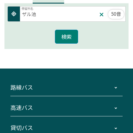
停留所名
50音
路線バス
時刻・運賃・停留所・路線図・冊子型時刻表
高速バス
主要停留所案内図・時刻表
地区別路線図
鳥羽・伊勢・県内各地 ～東京・埼玉
貸切バス
路線バスのご利用方法
南紀・VISON～横浜・東京・埼玉