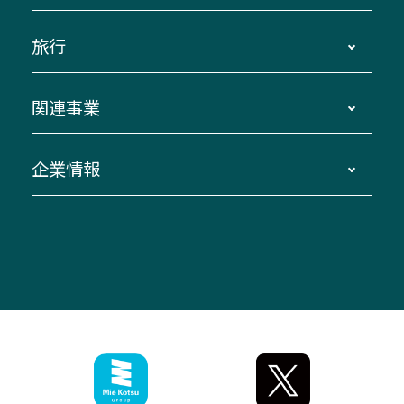
運賃・乗車券・乗車券発売窓口
四日市～京都
観光バスの種類・設備
旅行
三重交通接近情報バスロケーションシステム
伊賀～名古屋
貸切バスのご利用について
ダイヤ改正情報
長島温泉～名古屋・栄
よくあるご質問
バスツアー・旅行
関連事業
迂回・休止について
南紀～VISON～名古屋
お問い合わせ
貸切バス団体旅行
臨時バスについて
湯の山温泉～名古屋
窓口案内
生命保険・損害保険
企業情報
伊勢二見鳥羽周遊バスCANばす
桑名・長島温泉・金城ふ頭駅～中部国際空港
美し国周遊ばす
自家用自動車車両運行管理
「みえブルーライン」（三重大学病院直通バ
（休止中）
よくあるご質問
大型自動車車検鈑金
会社情報
ス）
四日市～中部国際空港（休止中）
お問い合わせ
バス・タクシー交通広告
IR・決算情報
アンパンマンミュージアムバス
その他の高速バス
ITサービス（RPA業務自動化支援）
三重交通の取組み・CSR
VISON（ヴィソン）へのアクセス
異常事態発生時のお願い
観光コンサルティング
採用情報
神都ライナー
お客様駐車場のご案内
月極駐車場（津市内）
三重交通公式キャラクター
ミジュマルの電気バス
フリーWi-Fiサービスについて（高速バス）
ザ・バスコレクション三重交通バスセット
ファンコーナー
ミジュマルのラッピングバス（鈴鹿管内）
アイコンの説明
三重交通公式グッズ
お問い合わせ
参宮バス
インターネット予約