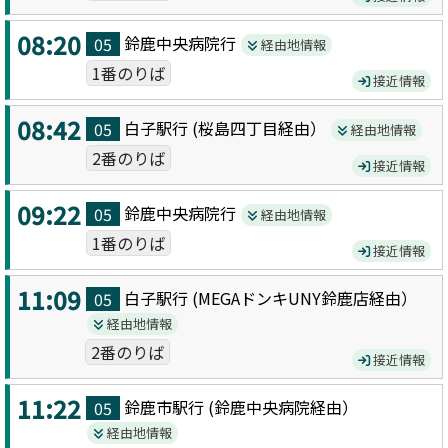
08:20
鈴鹿中央病院
行
05
経由地情報
1番のりば
接近情報
08:42
白子駅
行 (
桜島四丁目
経由）
05
経由地情報
2番のりば
接近情報
09:22
鈴鹿中央病院
行
05
経由地情報
1番のりば
接近情報
11:09
白子駅
行 (
MEGAドンキUNY鈴鹿店
経由）
05
経由地情報
2番のりば
接近情報
11:22
鈴鹿市駅
行 (
鈴鹿中央病院
経由）
05
経由地情報