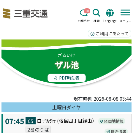
10
お知らせ
検索
Language
メニュー
ご利用にあたって
ざるいけ
ザル池
PDF時刻表
現在時刻 2026-08-08 03:44
土曜日ダイヤ
07:45
白子駅
行 (
桜島四丁目
経由）
05
経由地情報
2番のりば
接近情報