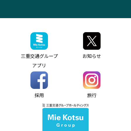
その他の高速バス
ITサービス（RPA業務自動化支援）
三重交通の取組み・CSR
VISON（ヴィソン）へのアクセス
異常事態発生時のお願い
観光コンサルティング
採用情報
神都ライナー
お客様駐車場のご案内
月極駐車場（津市内）
三重交通公式キャラクター
ミジュマルの電気バス
フリーWi-Fiサービスについて（高速バス）
ザ・バスコレクション三重交通バスセット
ファンコーナー
ミジュマルのラッピングバス（鈴鹿管内）
アイコンの説明
三重交通公式グッズ
お問い合わせ
参宮バス
インターネット予約
お知らせ・最新情報一覧
三重交通グループ
お知らせ
神都バス
よくあるご質問
ニュースリリース
アプリ
パールシャトル
お問い合わせ
お問い合わせ
バス情報の見える化
個人情報保護方針
コミュニティバス
ソーシャルメディア運用ポリシー
バス・タクシー交通広告
採用
旅行
ホームページのご利用にあたって
異常事態発生時のお願い
Notes for Using this Website
よくあるご質問
推奨環境
お問い合わせ
よくあるご質問