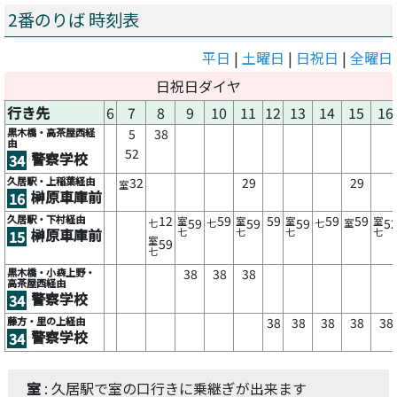
2番のりば 時刻表
平日
|
土曜日
|
日祝日
|
全曜日
日祝日ダイヤ
行き先
6
7
8
9
10
11
12
13
14
15
16
黒木橋・高茶屋西経
5
38
由
52
警察学校
34
久居駅・上稲葉経由
32
29
29
室
榊原車庫前
16
久居駅・下村経由
12
59
59
59
59
室
室
室
室
59
59
59
5
七
七
七
室
榊原車庫前
七
七
七
七
15
室
59
七
黒木橋・小森上野・
38
38
38
高茶屋西経由
警察学校
34
藤方・里の上経由
38
38
38
38
38
警察学校
34
室
: 久居駅で室の口行きに乗継ぎが出来ます