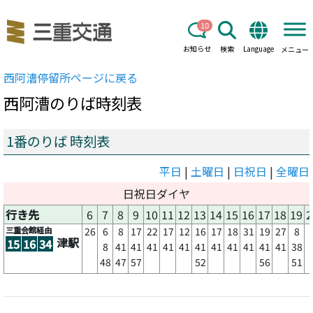
10
お知らせ
検索
Language
メニュー
西阿漕
停留所ページに戻る
西阿漕
のりば時刻表
1番のりば 時刻表
平日
|
土曜日
|
日祝日
|
全曜日
日祝日ダイヤ
行き先
6
7
8
9
10
11
12
13
14
15
16
17
18
19
2
三重会館経由
26
6
8
17
22
17
12
16
17
18
31
19
27
8
津駅
15
16
34
8
41
41
41
41
41
41
41
41
41
41
41
38
48
47
57
52
56
51