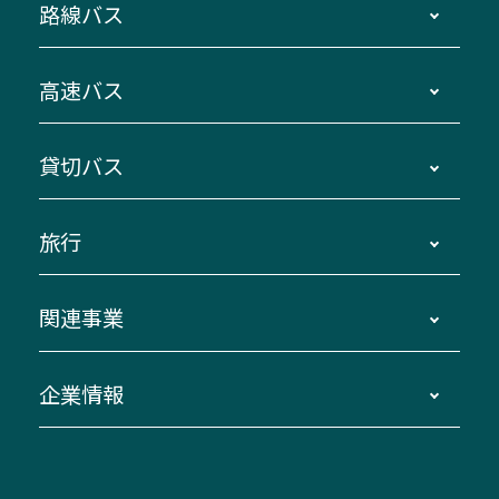
路線バス
時刻・運賃・停留所・路線図・冊子型時刻表
高速バス
主要停留所案内図・時刻表
地区別路線図
鳥羽・伊勢・県内各地 ～東京・埼玉
貸切バス
路線バスのご利用方法
南紀・VISON～横浜・東京・埼玉
運賃・乗車券・乗車券発売窓口
四日市～京都
観光バスの種類・設備
旅行
三重交通接近情報バスロケーションシステム
伊賀～名古屋
貸切バスのご利用について
ダイヤ改正情報
長島温泉～名古屋・栄
よくあるご質問
バスツアー・旅行
関連事業
迂回・休止について
南紀～VISON～名古屋
お問い合わせ
貸切バス団体旅行
臨時バスについて
湯の山温泉～名古屋
窓口案内
生命保険・損害保険
企業情報
伊勢二見鳥羽周遊バスCANばす
桑名・長島温泉・金城ふ頭駅～中部国際空港
美し国周遊ばす
自家用自動車車両運行管理
「みえブルーライン」（三重大学病院直通バ
（休止中）
よくあるご質問
大型自動車車検鈑金
会社情報
ス）
四日市～中部国際空港（休止中）
お問い合わせ
バス・タクシー交通広告
IR・決算情報
アンパンマンミュージアムバス